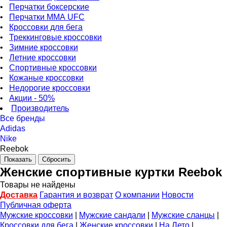
•
Перчатки боксерские
•
Перчатки ММА UFC
•
Кроссовки для бега
•
Треккинговые кроссовки
•
Зимние кроссовки
•
Летние кроссовки
•
Спортивные кроссовки
•
Кожаные кроссовки
•
Недорогие кроссовки
•
Акции - 50%
Производитель
Все бренды
Adidas
Nike
Reebok
Женские спортивные куртки Reebok
Товары не найдены
Доставка
Гарантия и возврат
О компании
Новости
Публичная оферта
Мужские кроссовки
|
Мужские сандали
|
Мужские сланцы
|
Кроссовки для бега
|
Женские кроссовки
|
На Лето
|