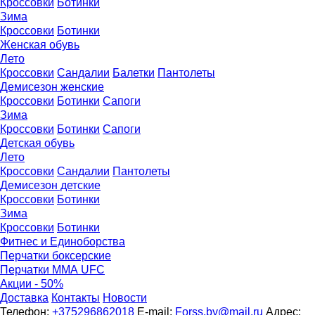
Кроссовки
Ботинки
Зима
Кроссовки
Ботинки
Женская обувь
Лето
Кроссовки
Сандалии
Балетки
Пантолеты
Демисезон женские
Кроссовки
Бoтинки
Сапоги
Зима
Кроссовки
Ботинки
Сапоги
Детская обувь
Летo
Кроссовки
Сандалии
Пантолеты
Демисезон детские
Кроссовки
Ботинки
Зима
Кроссовки
Ботинки
Фитнес и Единоборства
Перчатки боксерские
Перчатки ММА UFC
Акции - 50%
Доставка
Контакты
Новости
Телефон:
+375296862018
E-mail:
Forss.by@mail.ru
Адрес: