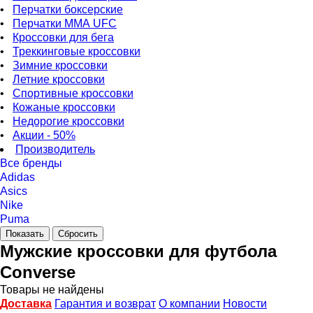
•
Перчатки боксерские
•
Перчатки ММА UFC
•
Кроссовки для бега
•
Треккинговые кроссовки
•
Зимние кроссовки
•
Летние кроссовки
•
Спортивные кроссовки
•
Кожаные кроссовки
•
Недорогие кроссовки
•
Акции - 50%
Производитель
Все бренды
Adidas
Asics
Nike
Puma
Мужские кроссовки для футбола
Converse
Товары не найдены
Доставка
Гарантия и возврат
О компании
Новости