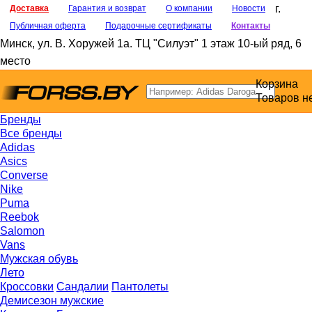
г.
Доставка
Гарантия и возврат
О компании
Новости
Публичная оферта
Подарочные сертификаты
Контакты
Минск
,
ул. В. Хоружей 1а
. ТЦ "Силуэт" 1 этаж 10-ый ряд, 6
место
Корзина
Товаров н
Бренды
Все бренды
Adidas
Asics
Converse
Nike
Puma
Reebok
Salomon
Vans
Мужская обувь
Лето
Кроссовки
Сандалии
Пантолеты
Демисезон мужские