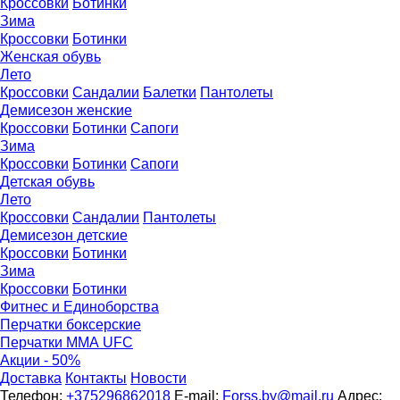
Кроссовки
Ботинки
Зима
Кроссовки
Ботинки
Женская обувь
Лето
Кроссовки
Сандалии
Балетки
Пантолеты
Демисезон женские
Кроссовки
Бoтинки
Сапоги
Зима
Кроссовки
Ботинки
Сапоги
Детская обувь
Летo
Кроссовки
Сандалии
Пантолеты
Демисезон детские
Кроссовки
Ботинки
Зима
Кроссовки
Ботинки
Фитнес и Единоборства
Перчатки боксерские
Перчатки ММА UFC
Акции - 50%
Доставка
Контакты
Новости
Телефон:
+375296862018
E-mail:
Forss.by@mail.ru
Адрес: