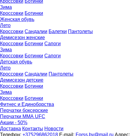
Кроссовки
Ботинки
Зима
Кроссовки
Ботинки
Женская обувь
Лето
Кроссовки
Сандалии
Балетки
Пантолеты
Демисезон женские
Кроссовки
Бoтинки
Сапоги
Зима
Кроссовки
Ботинки
Сапоги
Детская обувь
Летo
Кроссовки
Сандалии
Пантолеты
Демисезон детские
Кроссовки
Ботинки
Зима
Кроссовки
Ботинки
Фитнес и Единоборства
Перчатки боксерские
Перчатки ММА UFC
Акции - 50%
Доставка
Контакты
Новости
Телефон:
+375296862018
E-mail:
Forss.by@mail.ru
Адрес: