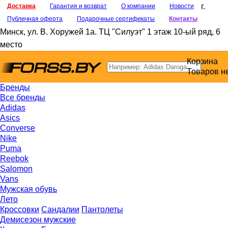
г.
Доставка
Гарантия и возврат
О компании
Новости
Публичная оферта
Подарочные сертификаты
Контакты
Минск
,
ул. В. Хоружей 1а
. ТЦ "Силуэт" 1 этаж 10-ый ряд, 6
место
Корзина
Товаров н
Бренды
Все бренды
Adidas
Asics
Converse
Nike
Puma
Reebok
Salomon
Vans
Мужская обувь
Лето
Кроссовки
Сандалии
Пантолеты
Демисезон мужские