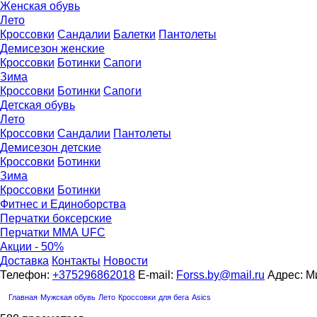
Женская обувь
Лето
Кроссовки
Сандалии
Балетки
Пантолеты
Демисезон женские
Кроссовки
Бoтинки
Сапоги
Зима
Кроссовки
Ботинки
Сапоги
Детская обувь
Летo
Кроссовки
Сандалии
Пантолеты
Демисезон детские
Кроссовки
Ботинки
Зима
Кроссовки
Ботинки
Фитнес и Единоборства
Перчатки боксерские
Перчатки ММА UFC
Акции - 50%
Доставка
Контакты
Новости
Телефон:
+375296862018
E-mail:
Forss.by@mail.ru
Адрес: Ми
Главная
Мужская обувь
Лето
Кроссовки
для бега
Asics