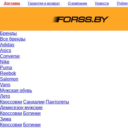
Доставка
Гарантия и возврат
О компании
Новости
Публи
Бренды
Все бренды
Adidas
Asics
Converse
Nike
Puma
Reebok
Salomon
Vans
Мужская обувь
Лето
Кроссовки
Сандалии
Пантолеты
Демисезон мужские
Кроссовки
Ботинки
Зима
Кроссовки
Ботинки