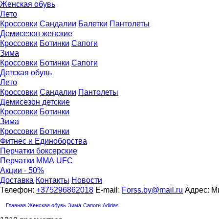
Женская обувь
Лето
Кроссовки
Сандалии
Балетки
Пантолеты
Демисезон женские
Кроссовки
Бoтинки
Сапоги
Зима
Кроссовки
Ботинки
Сапоги
Детская обувь
Летo
Кроссовки
Сандалии
Пантолеты
Демисезон детские
Кроссовки
Ботинки
Зима
Кроссовки
Ботинки
Фитнес и Единоборства
Перчатки боксерские
Перчатки ММА UFC
Акции - 50%
Доставка
Контакты
Новости
Телефон:
+375296862018
E-mail:
Forss.by@mail.ru
Адрес: Ми
Главная
Женская обувь
Зима
Сапоги
Adidas