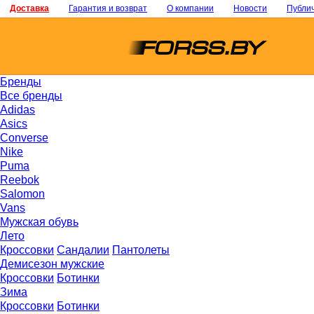
Доставка
Гарантия и возврат
О компании
Новости
Публи
Бренды
Все бренды
Adidas
Asics
Converse
Nike
Puma
Reebok
Salomon
Vans
Мужская обувь
Лето
Кроссовки
Сандалии
Пантолеты
Демисезон мужские
Кроссовки
Ботинки
Зима
Кроссовки
Ботинки