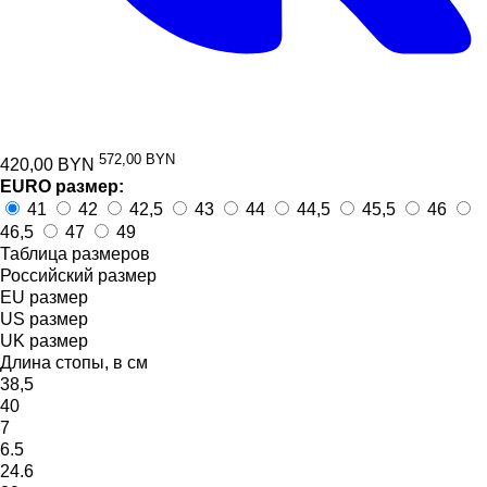
572,00 BYN
420,00
BYN
EURO размер:
41
42
42,5
43
44
44,5
45,5
46
46,5
47
49
Таблица размеров
Российский размер
EU размер
US размер
UK размер
Длина стопы, в см
38,5
40
7
6.5
24.6