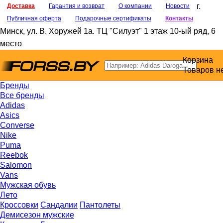
г.
Доставка
Гарантия и возврат
О компании
Новости
Публичная оферта
Подарочные сертификаты
Контакты
Минск
,
ул. В. Хоружей 1а
. ТЦ "Силуэт" 1 этаж 10-ый ряд, 6
место
Корзина
Товаров н
Бренды
Все бренды
Adidas
Asics
Converse
Nike
Puma
Reebok
Salomon
Vans
Мужская обувь
Лето
Кроссовки
Сандалии
Пантолеты
Демисезон мужские