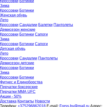
Кроссовки
Ботинки
Зима
Кроссовки
Ботинки
Женская обувь
Лето
Кроссовки
Сандалии
Балетки
Пантолеты
Демисезон женские
Кроссовки
Бoтинки
Сапоги
Зима
Кроссовки
Ботинки
Сапоги
Детская обувь
Летo
Кроссовки
Сандалии
Пантолеты
Демисезон детские
Кроссовки
Ботинки
Зима
Кроссовки
Ботинки
Фитнес и Единоборства
Перчатки боксерские
Перчатки ММА UFC
Акции - 50%
Доставка
Контакты
Новости
Телефон:
+375296862018
E-mail:
Forss.by@mail.ru
Адрес: