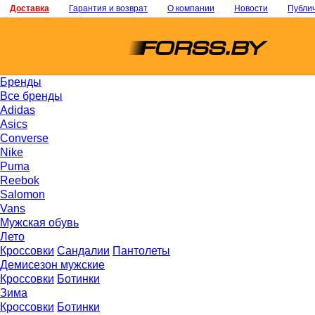
Доставка
Гарантия и возврат
О компании
Новости
Публи
Бренды
Все бренды
Adidas
Asics
Converse
Nike
Puma
Reebok
Salomon
Vans
Мужская обувь
Лето
Кроссовки
Сандалии
Пантолеты
Демисезон мужские
Кроссовки
Ботинки
Зима
Кроссовки
Ботинки