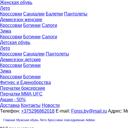
Женская обувь
Лето
Кроссовки
Сандалии
Балетки
Пантолеты
Демисезон женские
Кроссовки
Бoтинки
Сапоги
Зима
Кроссовки
Ботинки
Сапоги
Детская обувь
Летo
Кроссовки
Сандалии
Пантолеты
Демисезон детские
Кроссовки
Ботинки
Зима
Кроссовки
Ботинки
Фитнес и Единоборства
Перчатки боксерские
Перчатки ММА UFC
Акции - 50%
Доставка
Контакты
Новости
Телефон:
+375296862018
E-mail:
Forss.by@mail.ru
Адрес: Ми
Главная
Мужская обувь
Лето
Кроссовки
повседневная
Adidas