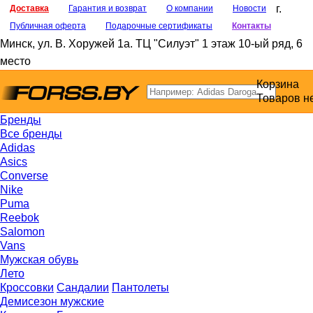
г.
Доставка
Гарантия и возврат
О компании
Новости
Публичная оферта
Подарочные сертификаты
Контакты
Минск
,
ул. В. Хоружей 1а
. ТЦ "Силуэт" 1 этаж 10-ый ряд, 6
место
Корзина
Товаров н
Бренды
Все бренды
Adidas
Asics
Converse
Nike
Puma
Reebok
Salomon
Vans
Мужская обувь
Лето
Кроссовки
Сандалии
Пантолеты
Демисезон мужские