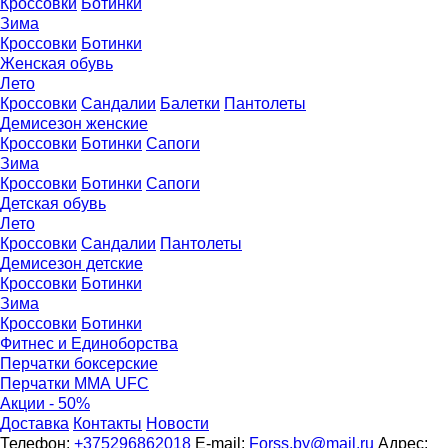
Кроссовки
Ботинки
Зима
Кроссовки
Ботинки
Женская обувь
Лето
Кроссовки
Сандалии
Балетки
Пантолеты
Демисезон женские
Кроссовки
Бoтинки
Сапоги
Зима
Кроссовки
Ботинки
Сапоги
Детская обувь
Летo
Кроссовки
Сандалии
Пантолеты
Демисезон детские
Кроссовки
Ботинки
Зима
Кроссовки
Ботинки
Фитнес и Единоборства
Перчатки боксерские
Перчатки ММА UFC
Акции - 50%
Доставка
Контакты
Новости
Телефон:
+375296862018
E-mail:
Forss.by@mail.ru
Адрес: