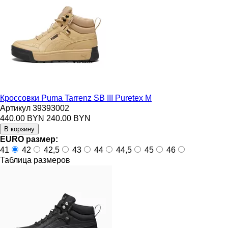
Кроссовки Puma Tarrenz SB III Puretex M
Артикул 39393002
440.00 BYN
240.00 BYN
EURO размер:
41
42
42,5
43
44
44,5
45
46
Таблица размеров