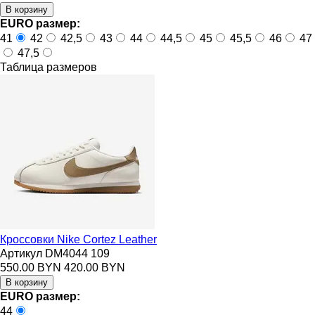
EURO размер:
41
42
42,5
43
44
44,5
45
45,5
46
47
47,5
Таблица размеров
Кроссовки Nike Cortez Leather
Артикул DM4044 109
550.00 BYN
420.00 BYN
EURO размер:
44