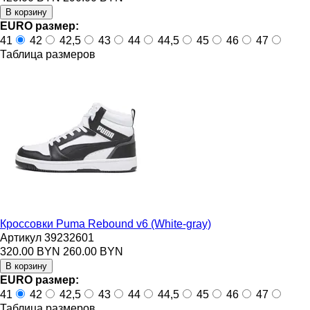
EURO размер:
41
42
42,5
43
44
44,5
45
46
47
Таблица размеров
Кроссовки Puma Rebound v6 (White-gray)
Артикул 39232601
320.00 BYN
260.00 BYN
EURO размер:
41
42
42,5
43
44
44,5
45
46
47
Таблица размеров