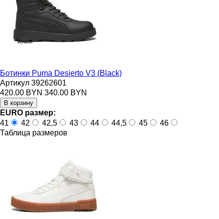
Ботинки Puma Desierto V3 (Black)
Артикул 39262601
420.00 BYN
340.00 BYN
EURO размер:
41
42
42,5
43
44
44,5
45
46
Таблица размеров