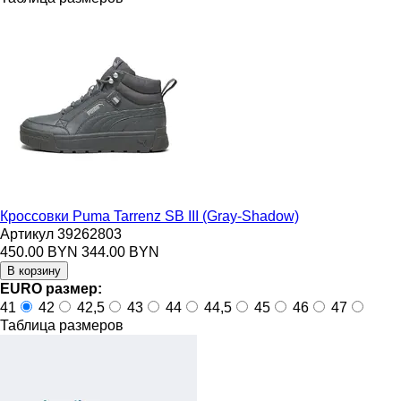
Кроссовки Puma Tarrenz SB III (Gray-Shadow)
Артикул 39262803
450.00 BYN
344.00 BYN
EURO размер:
41
42
42,5
43
44
44,5
45
46
47
Таблица размеров