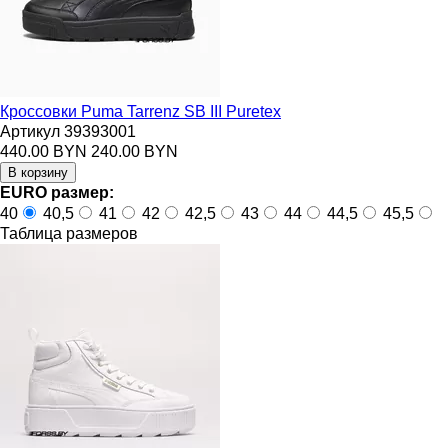
Кроссовки Puma Tarrenz SB III Puretex
Артикул 39393001
440.00 BYN
240.00 BYN
EURO размер:
40
40,5
41
42
42,5
43
44
44,5
45,5
Таблица размеров