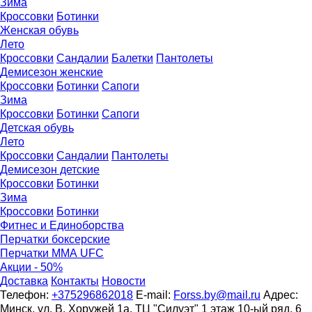
Зима
Кроссовки
Ботинки
Женская обувь
Лето
Кроссовки
Сандалии
Балетки
Пантолеты
Демисезон женские
Кроссовки
Бoтинки
Сапоги
Зима
Кроссовки
Ботинки
Сапоги
Детская обувь
Летo
Кроссовки
Сандалии
Пантолеты
Демисезон детские
Кроссовки
Ботинки
Зима
Кроссовки
Ботинки
Фитнес и Единоборства
Перчатки боксерские
Перчатки ММА UFC
Акции - 50%
Доставка
Контакты
Новости
Телефон:
+375296862018
E-mail:
Forss.by@mail.ru
Адрес:
Минск, ул. В. Хоружей 1а. ТЦ "Силуэт" 1 этаж 10-ый ряд, 6