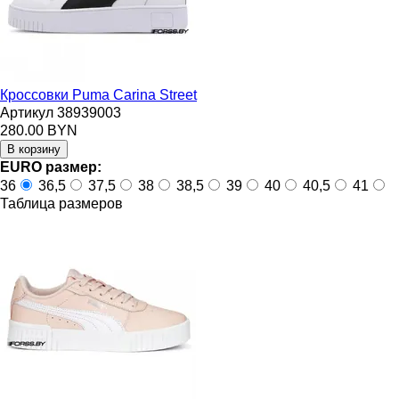
Кроссовки Puma Carina Street
Артикул 38939003
280.00 BYN
EURO размер:
36
36,5
37,5
38
38,5
39
40
40,5
41
Таблица размеров