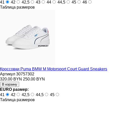
41
42
42,5
43
44
44,5
45
46
Таблица размеров
Кроссовки Puma BMW M Motorsport Court Guard Sneakers
Артикул 30757302
320.00 BYN
250.00 BYN
EURO размер:
41
42
42,5
44,5
45
Таблица размеров