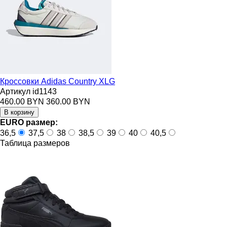
Кроссовки Adidas Country XLG
Артикул id1143
460.00 BYN
360.00 BYN
EURO размер:
36,5
37,5
38
38,5
39
40
40,5
Таблица размеров