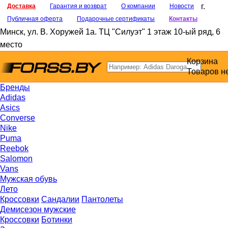
г.
Доставка
Гарантия и возврат
О компании
Новости
Публичная оферта
Подарочные сертификаты
Контакты
Минск
,
ул. В. Хоружей 1а
. ТЦ "Силуэт" 1 этаж 10-ый ряд, 6
место
Корзина
Товаров н
Бренды
Adidas
Asics
Converse
Nike
Puma
Reebok
Salomon
Vans
Мужская обувь
Лето
Кроссовки
Сандалии
Пантолеты
Демисезон мужские
Кроссовки
Ботинки