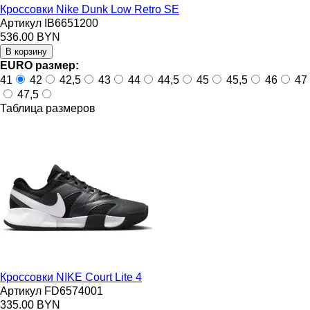
Кроссовки Nike Dunk Low Retro SE
Артикул IB6651200
536.00 BYN
EURO размер:
41
42
42,5
43
44
44,5
45
45,5
46
47
47,5
Таблица размеров
Кроссовки NIKE Court Lite 4
Артикул FD6574001
335.00 BYN