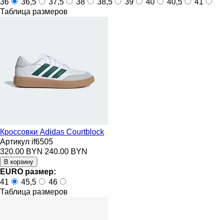
36
36,5
37,5
38
38,5
39
40
40,5
41
Таблица размеров
Кроссовки Adidas Courtblock
Артикул if6505
320.00 BYN
240.00 BYN
EURO размер:
41
45,5
46
Таблица размеров