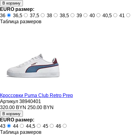
EURO размер:
36
36,5
37,5
38
38,5
39
40
40,5
41
Таблица размеров
Кроссовки Puma Club Retro Prep
Артикул 38940401
320.00 BYN
250.00 BYN
EURO размер:
43
44
44,5
45
46
Таблица размеров