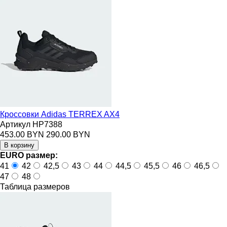
Кроссовки Adidas TERREX AX4
Артикул HP7388
453.00 BYN
290.00 BYN
EURO размер:
41
42
42,5
43
44
44,5
45,5
46
46,5
47
48
Таблица размеров