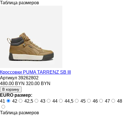
Таблица размеров
Кроссовки PUMA TARRENZ SB III
Артикул 39262802
480.00 BYN
320.00 BYN
EURO размер:
41
42
42,5
43
44
44,5
45
46
47
48
Таблица размеров