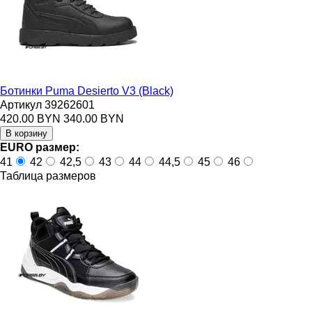
Ботинки Puma Desierto V3 (Black)
Артикул 39262601
420.00 BYN
340.00 BYN
EURO размер:
41
42
42,5
43
44
44,5
45
46
Таблица размеров