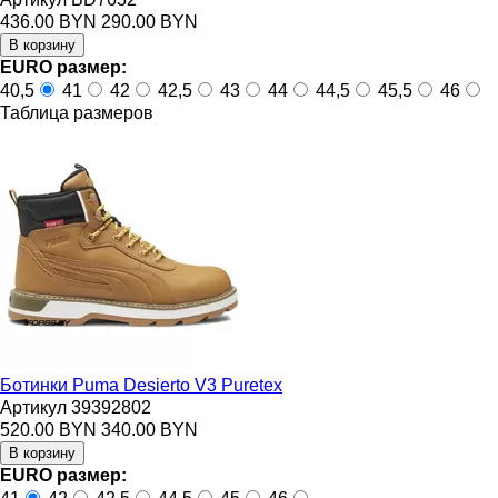
436.00 BYN
290.00 BYN
EURO размер:
40,5
41
42
42,5
43
44
44,5
45,5
46
Таблица размеров
Ботинки Puma Desierto V3 Puretex
Артикул 39392802
520.00 BYN
340.00 BYN
EURO размер: