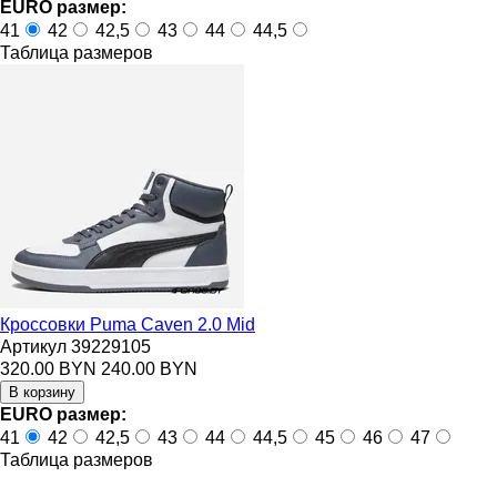
EURO размер:
41
42
42,5
43
44
44,5
Таблица размеров
Кроссовки Puma Caven 2.0 Mid
Артикул 39229105
320.00 BYN
240.00 BYN
EURO размер:
41
42
42,5
43
44
44,5
45
46
47
Таблица размеров