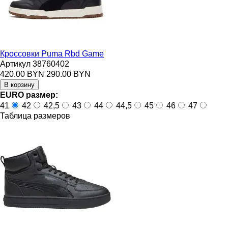
Кроссовки Puma Rbd Game
Артикул 38760402
420.00 BYN
290.00 BYN
EURO размер:
41
42
42,5
43
44
44,5
45
46
47
Таблица размеров