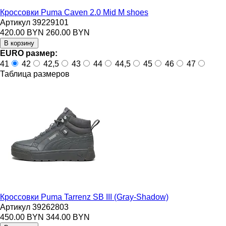
Кроссовки Puma Caven 2.0 Mid M shoes
Артикул 39229101
420.00 BYN
260.00 BYN
EURO размер:
41
42
42,5
43
44
44,5
45
46
47
Таблица размеров
Кроссовки Puma Tarrenz SB III (Gray-Shadow)
Артикул 39262803
450.00 BYN
344.00 BYN