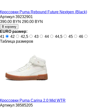
Кроссовки Puma Rebound Future Nextgen (Black)
Артикул 39232901
390.00 BYN
290.00 BYN
EURO размер:
41
42
42,5
43
44
44,5
45
46
Таблица размеров
Кроссовки Puma Carina 2.0 Mid WTR
Артикул 38585205