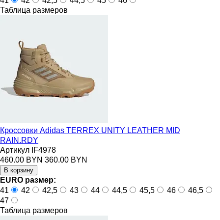
41
42
42,5
44,5
45
46
Таблица размеров
Кроссовки Adidas TERREX UNITY LEATHER MID
RAIN.RDY
Артикул IF4978
460.00 BYN
360.00 BYN
EURO размер:
41
42
42,5
43
44
44,5
45,5
46
46,5
47
Таблица размеров