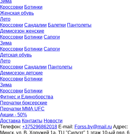
Зима
Кроссовки
Ботинки
Женская обувь
Лето
Кроссовки
Сандалии
Балетки
Пантолеты
Демисезон женские
Кроссовки
Бoтинки
Сапоги
Зима
Кроссовки
Ботинки
Сапоги
Детская обувь
Летo
Кроссовки
Сандалии
Пантолеты
Демисезон детские
Кроссовки
Ботинки
Зима
Кроссовки
Ботинки
Фитнес и Единоборства
Перчатки боксерские
Перчатки ММА UFC
Акции - 50%
Доставка
Контакты
Новости
Телефон:
+375296862018
E-mail:
Forss.by@mail.ru
Адрес:
Минск, ул. В. Хоружей 1а. ТЦ "Силуэт" 1 этаж 10-ый ряд, 6