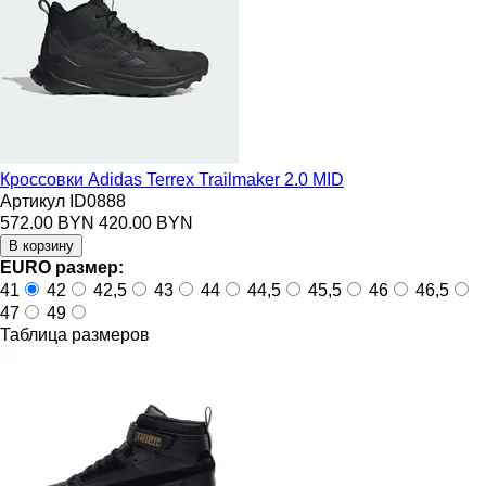
Кроссовки Adidas Terrex Trailmaker 2.0 MID
Артикул ID0888
572.00 BYN
420.00 BYN
EURO размер:
41
42
42,5
43
44
44,5
45,5
46
46,5
47
49
Таблица размеров