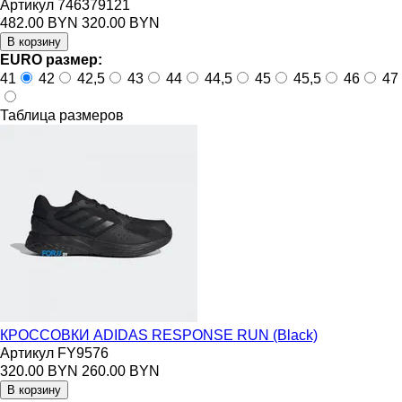
Артикул 746379121
482.00 BYN
320.00 BYN
EURO размер:
41
42
42,5
43
44
44,5
45
45,5
46
47
Таблица размеров
КРОССОВКИ ADIDAS RESPONSE RUN (Black)
Артикул FY9576
320.00 BYN
260.00 BYN