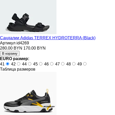
Сандалии Adidas TERREX HYDROTERRA (Black)
Артикул id4269
280.00 BYN
170.00 BYN
EURO размер:
41
42
44
45
46
47
48
49
Таблица размеров