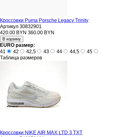
Кроссовки Puma Porsche Legacy Trinity
Артикул 30832901
420.00 BYN
360.00 BYN
EURO размер:
41
42
42,5
43
44
44,5
45
Таблица размеров
Кроссовки NIKE AIR MAX LTD 3 TXT