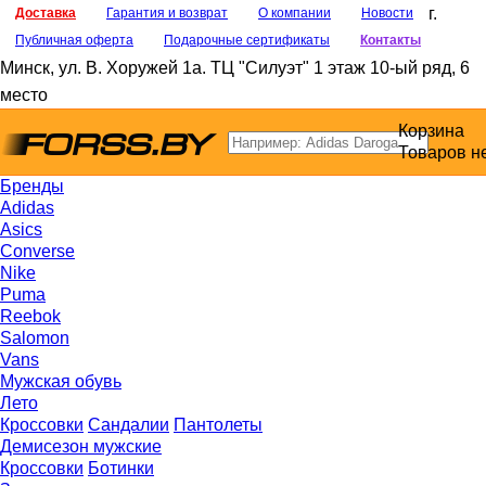
г.
Доставка
Гарантия и возврат
О компании
Новости
Публичная оферта
Подарочные сертификаты
Контакты
Минск
,
ул. В. Хоружей 1а
. ТЦ "Силуэт" 1 этаж 10-ый ряд, 6
место
Корзина
Товаров н
Бренды
Adidas
Asics
Converse
Nike
Puma
Reebok
Salomon
Vans
Мужская обувь
Лето
Кроссовки
Сандалии
Пантолеты
Демисезон мужские
Кроссовки
Ботинки