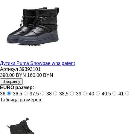
Дутики Puma Snowbae wns patent
Артикул 39393101
390.00 BYN
160.00 BYN
EURO размер:
36
36,5
37,5
38
38,5
39
40
40,5
41
Таблица размеров