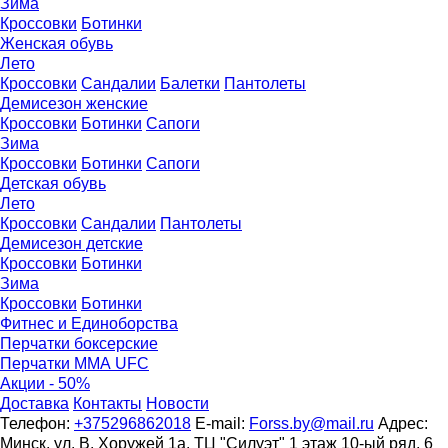
Зима
Кроссовки
Ботинки
Женская обувь
Лето
Кроссовки
Сандалии
Балетки
Пантолеты
Демисезон женские
Кроссовки
Бoтинки
Сапоги
Зима
Кроссовки
Ботинки
Сапоги
Детская обувь
Летo
Кроссовки
Сандалии
Пантолеты
Демисезон детские
Кроссовки
Ботинки
Зима
Кроссовки
Ботинки
Фитнес и Единоборства
Перчатки боксерские
Перчатки ММА UFC
Акции - 50%
Доставка
Контакты
Новости
Телефон:
+375296862018
E-mail:
Forss.by@mail.ru
Адрес:
Минск, ул. В. Хоружей 1а. ТЦ "Силуэт" 1 этаж 10-ый ряд, 6