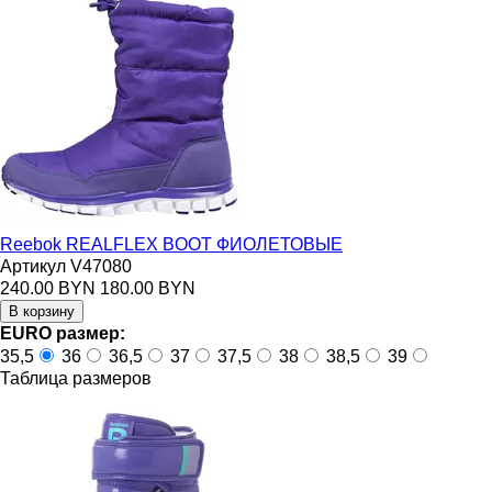
Reebok REALFLEX BOOT ФИОЛЕТОВЫЕ
Артикул V47080
240.00 BYN
180.00 BYN
EURO размер:
35,5
36
36,5
37
37,5
38
38,5
39
Таблица размеров