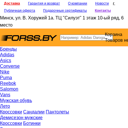
г.
Доставка
Гарантия и возврат
О компании
Новости
Публичная оферта
Подарочные сертификаты
Контакты
Минск
,
ул. В. Хоружей 1а
. ТЦ "Силуэт" 1 этаж 10-ый ряд, 6
место
Корзина
Товаров н
Бренды
Adidas
Asics
Converse
Nike
Puma
Reebok
Salomon
Vans
Мужская обувь
Лето
Кроссовки
Сандалии
Пантолеты
Демисезон мужские
Кроссовки
Ботинки