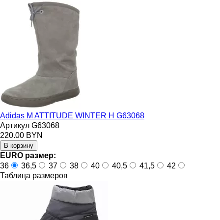
Adidas M ATTITUDE WINTER H G63068
Артикул G63068
220.00 BYN
EURO размер:
36
36,5
37
38
40
40,5
41,5
42
Таблица размеров