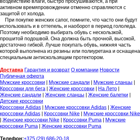
воздействию влаги, быстро просушиваются, а при
активном времяпровождении отменно справляются с
защитой от холода.
При покупке женских сапог, помните, что часто они будут
использовать и в оттепель, и наоборот в период гололеда.
Поэтому необходимо выбирать обувь с нескользкой,
прошитой подошвой. Она должна быть прочной, высокой,
достаточно гибкой. Лучше покупать обувь, нижняя часть
которой выполнена из резины или полиуретана и оснащена
специальным антискользящим протектором.
Доставка
Гарантия и возврат
О компании
Новости
Публичная оферта
Мужские кроссовки
|
Мужские сандали
|
Мужские сланцы
|
Кроссовки для бега
|
Женские кроссовки
|
На Лето
|
Женские сандали
|
Женские сланцы
|
Женские балетки
|
Детские кроссовки
Кроссовки Adidas
|
Мужские кроссовки Adidas
|
Женские
кроссовки Adidas
|
Кроссовки Nike
|
Мужские кроссовки Nike
|
Женские кроссовки Nike
|
Кроссовки Puma
|
Мужские
кроссовки Puma
|
Женские кроссовки Puma
Телефон:
+375 (29) 686-20-18