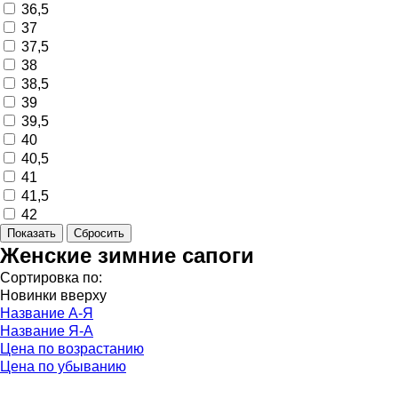
36,5
37
37,5
38
38,5
39
39,5
40
40,5
41
41,5
42
Женские зимние сапоги
Сортировка по:
Новинки вверху
Название А-Я
Название Я-А
Цена по возрастанию
Цена по убыванию