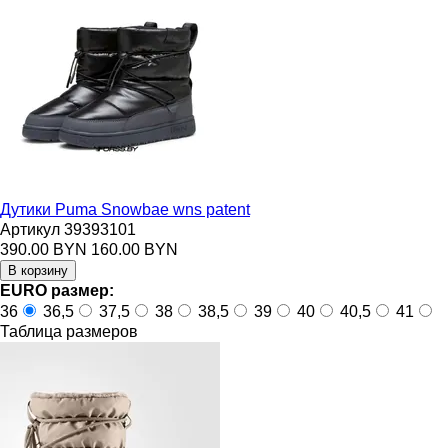
Дутики Puma Snowbae wns patent
Артикул 39393101
390.00 BYN
160.00 BYN
EURO размер:
36
36,5
37,5
38
38,5
39
40
40,5
41
Таблица размеров