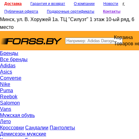
г.
Доставка
Гарантия и возврат
О компании
Новости
Публичная оферта
Подарочные сертификаты
Контакты
Минск
,
ул. В. Хоружей 1а
. ТЦ "Силуэт" 1 этаж 10-ый ряд, 6
место
Корзина
Товаров н
Бренды
Все бренды
Adidas
Asics
Converse
Nike
Puma
Reebok
Salomon
Vans
Мужская обувь
Лето
Кроссовки
Сандалии
Пантолеты
Демисезон мужские