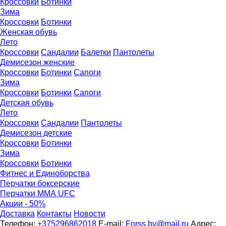
Кроссовки
Ботинки
Зима
Кроссовки
Ботинки
Женская обувь
Лето
Кроссовки
Сандалии
Балетки
Пантолеты
Демисезон женские
Кроссовки
Бoтинки
Сапоги
Зима
Кроссовки
Ботинки
Сапоги
Детская обувь
Летo
Кроссовки
Сандалии
Пантолеты
Демисезон детские
Кроссовки
Ботинки
Зима
Кроссовки
Ботинки
Фитнес и Единоборства
Перчатки боксерские
Перчатки ММА UFC
Акции - 50%
Доставка
Контакты
Новости
Телефон:
+375296862018
E-mail:
Forss.by@mail.ru
Адрес: