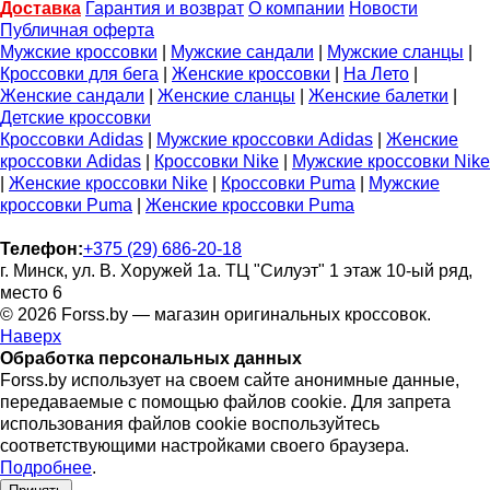
Доставка
Гарантия и возврат
О компании
Новости
Публичная оферта
Мужские кроссовки
|
Мужские сандали
|
Мужские сланцы
|
Кроссовки для бега
|
Женские кроссовки
|
На Лето
|
Женские сандали
|
Женские сланцы
|
Женские балетки
|
Детские кроссовки
Кроссовки Adidas
|
Мужские кроссовки Adidas
|
Женские
кроссовки Adidas
|
Кроссовки Nike
|
Мужские кроссовки Nike
|
Женские кроссовки Nike
|
Кроссовки Puma
|
Мужские
кроссовки Puma
|
Женские кроссовки Puma
Телефон:
+375 (29) 686-20-18
г. Минск, ул. В. Хоружей 1а. ТЦ "Силуэт" 1 этаж 10-ый ряд,
место 6
© 2026 Forss.by — магазин оригинальных кроссовок.
Наверх
Обработка персональных данных
Forss.by использует на своем сайте анонимные данные,
передаваемые с помощью файлов cookie. Для запрета
использования файлов cookie воспользуйтесь
соответствующими настройками своего браузера.
Подробнее
.