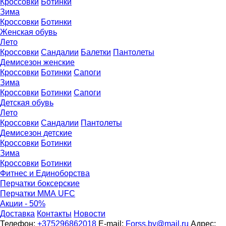
Кроссовки
Ботинки
Зима
Кроссовки
Ботинки
Женская обувь
Лето
Кроссовки
Сандалии
Балетки
Пантолеты
Демисезон женские
Кроссовки
Бoтинки
Сапоги
Зима
Кроссовки
Ботинки
Сапоги
Детская обувь
Летo
Кроссовки
Сандалии
Пантолеты
Демисезон детские
Кроссовки
Ботинки
Зима
Кроссовки
Ботинки
Фитнес и Единоборства
Перчатки боксерские
Перчатки ММА UFC
Акции - 50%
Доставка
Контакты
Новости
Телефон:
+375296862018
E-mail:
Forss.by@mail.ru
Адрес: