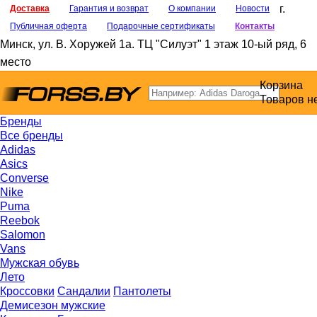
г.
Доставка
Гарантия и возврат
О компании
Новости
Публичная оферта
Подарочные сертификаты
Контакты
Минск
,
ул. В. Хоружей 1а
. ТЦ "Силуэт" 1 этаж 10-ый ряд, 6
место
Корзина
Товаров н
Бренды
Все бренды
Adidas
Asics
Converse
Nike
Puma
Reebok
Salomon
Vans
Мужская обувь
Лето
Кроссовки
Сандалии
Пантолеты
Демисезон мужские