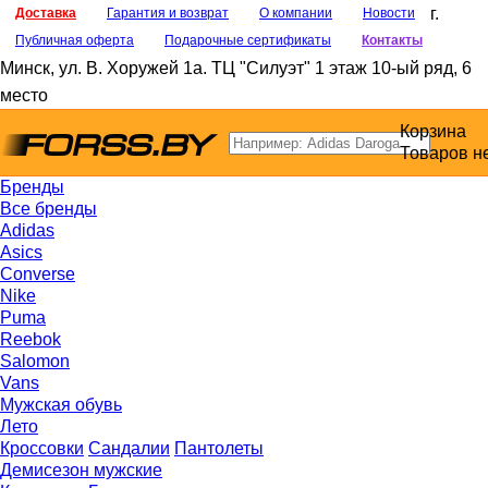
г.
Доставка
Гарантия и возврат
О компании
Новости
Публичная оферта
Подарочные сертификаты
Контакты
Минск
,
ул. В. Хоружей 1а
. ТЦ "Силуэт" 1 этаж 10-ый ряд, 6
место
Корзина
Товаров н
Бренды
Все бренды
Adidas
Asics
Converse
Nike
Puma
Reebok
Salomon
Vans
Мужская обувь
Лето
Кроссовки
Сандалии
Пантолеты
Демисезон мужские