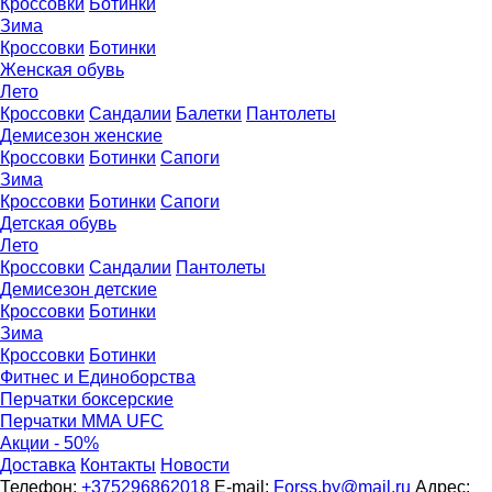
Кроссовки
Ботинки
Зима
Кроссовки
Ботинки
Женская обувь
Лето
Кроссовки
Сандалии
Балетки
Пантолеты
Демисезон женские
Кроссовки
Бoтинки
Сапоги
Зима
Кроссовки
Ботинки
Сапоги
Детская обувь
Летo
Кроссовки
Сандалии
Пантолеты
Демисезон детские
Кроссовки
Ботинки
Зима
Кроссовки
Ботинки
Фитнес и Единоборства
Перчатки боксерские
Перчатки ММА UFC
Акции - 50%
Доставка
Контакты
Новости
Телефон:
+375296862018
E-mail:
Forss.by@mail.ru
Адрес: