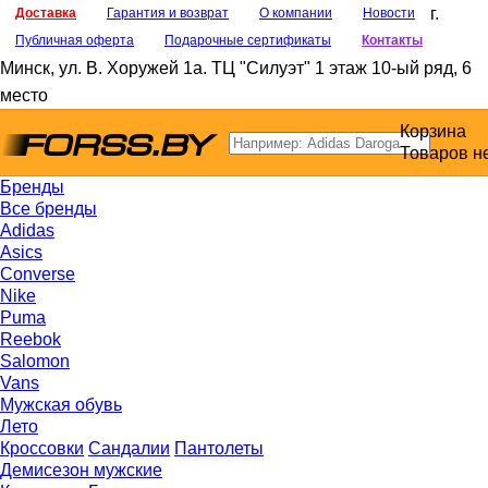
г.
Доставка
Гарантия и возврат
О компании
Новости
Публичная оферта
Подарочные сертификаты
Контакты
Минск
,
ул. В. Хоружей 1а
. ТЦ "Силуэт" 1 этаж 10-ый ряд, 6
место
Корзина
Товаров н
Бренды
Все бренды
Adidas
Asics
Converse
Nike
Puma
Reebok
Salomon
Vans
Мужская обувь
Лето
Кроссовки
Сандалии
Пантолеты
Демисезон мужские