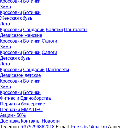
Кроссовки
Ботинки
Зима
Кроссовки
Ботинки
Женская обувь
Лето
Кроссовки
Сандалии
Балетки
Пантолеты
Демисезон женские
Кроссовки
Бoтинки
Сапоги
Зима
Кроссовки
Ботинки
Сапоги
Детская обувь
Летo
Кроссовки
Сандалии
Пантолеты
Демисезон детские
Кроссовки
Ботинки
Зима
Кроссовки
Ботинки
Фитнес и Единоборства
Перчатки боксерские
Перчатки ММА UFC
Акции - 50%
Доставка
Контакты
Новости
Телефон:
+375296862018
E-mail:
Forss.by@mail.ru
Адрес: