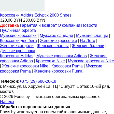
Кроссовки Adidas Eclyptix 2000 Shoes
320,00 BYN
230,00 BYN
Доставка
Гарантия и возврат
О компании
Новости
Публичная оферта
Мужские кроссовки
|
Мужские сандали
|
Мужские сланцы
|
Кроссовки для бега
|
Женские кроссовки
|
На Лето
|
Женские сандали
|
Женские сланцы
|
Женские балетки
|
Детские кроссовки
Кроссовки Adidas
|
Мужские кроссовки Adidas
|
Женские
кроссовки Adidas
|
Кроссовки Nike
|
Мужские кроссовки Nike
|
Женские кроссовки Nike
|
Кроссовки Puma
|
Мужские
кроссовки Puma
|
Женские кроссовки Puma
Телефон:
+375 (29) 686-20-18
г. Минск, ул. В. Хоружей 1а. ТЦ "Силуэт" 1 этаж 10-ый ряд,
место 6
© 2026 Forss.by — магазин оригинальных кроссовок.
Наверх
Обработка персональных данных
Forss.by использует на своем сайте анонимные данные,