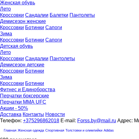
Женская обувь
Лето
Кроссовки
Сандалии
Балетки
Пантолеты
Демисезон женские
Кроссовки
Бoтинки
Сапоги
Зима
Кроссовки
Ботинки
Сапоги
Детская обувь
Летo
Кроссовки
Сандалии
Пантолеты
Демисезон детские
Кроссовки
Ботинки
Зима
Кроссовки
Ботинки
Фитнес и Единоборства
Перчатки боксерские
Перчатки ММА UFC
Акции - 50%
Доставка
Контакты
Новости
Телефон:
+375296862018
E-mail:
Forss.by@mail.ru
Адрес: Ми
Главная
Женская одежда
Спортивная
Толстовки и олимпийки
Adidas