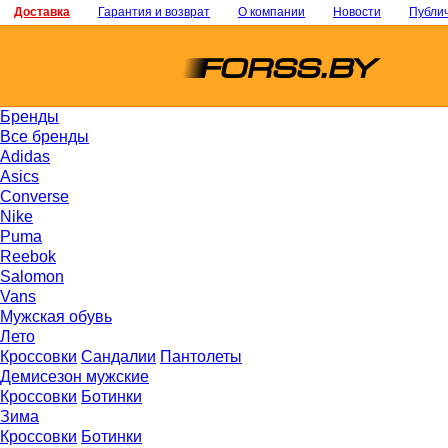
Доставка
Гарантия и возврат
О компании
Новости
Публи
Бренды
Все бренды
Adidas
Asics
Converse
Nike
Puma
Reebok
Salomon
Vans
Мужская обувь
Лето
Кроссовки
Сандалии
Пантолеты
Демисезон мужские
Кроссовки
Ботинки
Зима
Кроссовки
Ботинки