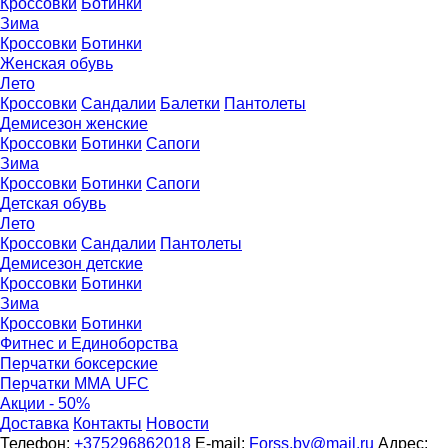
Кроссовки
Ботинки
Зима
Кроссовки
Ботинки
Женская обувь
Лето
Кроссовки
Сандалии
Балетки
Пантолеты
Демисезон женские
Кроссовки
Бoтинки
Сапоги
Зима
Кроссовки
Ботинки
Сапоги
Детская обувь
Летo
Кроссовки
Сандалии
Пантолеты
Демисезон детские
Кроссовки
Ботинки
Зима
Кроссовки
Ботинки
Фитнес и Единоборства
Перчатки боксерские
Перчатки ММА UFC
Акции - 50%
Доставка
Контакты
Новости
Телефон:
+375296862018
E-mail:
Forss.by@mail.ru
Адрес: