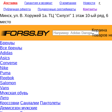
г.
Доставка
Гарантия и возврат
О компании
Новости
Публичная оферта
Подарочные сертификаты
Контакты
Минск
,
ул. В. Хоружей 1а
. ТЦ "Силуэт" 1 этаж 10-ый ряд, 6
место
Корзина
Товаров н
Бренды
Все бренды
Adidas
Asics
Converse
Nike
Puma
Reebok
Salomon
Vans
Мужская обувь
Лето
Кроссовки
Сандалии
Пантолеты
Демисезон мужские