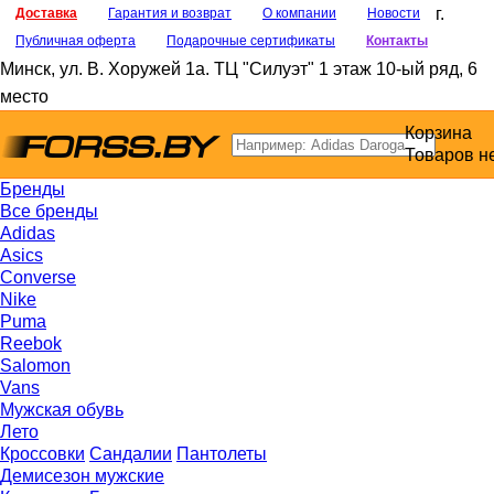
г.
Доставка
Гарантия и возврат
О компании
Новости
Публичная оферта
Подарочные сертификаты
Контакты
Минск
,
ул. В. Хоружей 1а
. ТЦ "Силуэт" 1 этаж 10-ый ряд, 6
место
Корзина
Товаров н
Бренды
Все бренды
Adidas
Asics
Converse
Nike
Puma
Reebok
Salomon
Vans
Мужская обувь
Лето
Кроссовки
Сандалии
Пантолеты
Демисезон мужские