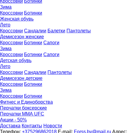
Кроссовки
Ботинки
Зима
Кроссовки
Ботинки
Женская обувь
Лето
Кроссовки
Сандалии
Балетки
Пантолеты
Демисезон женские
Кроссовки
Бoтинки
Сапоги
Зима
Кроссовки
Ботинки
Сапоги
Детская обувь
Летo
Кроссовки
Сандалии
Пантолеты
Демисезон детские
Кроссовки
Ботинки
Зима
Кроссовки
Ботинки
Фитнес и Единоборства
Перчатки боксерские
Перчатки ММА UFC
Акции - 50%
Доставка
Контакты
Новости
Телефон:
+375296862018
E-mail:
Forss.by@mail.ru
Адрес: