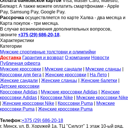
Оплата банковской картой
Visa, Master Card, Maestro,
Белкарт. А также можете оплатить смартфонами - Apple
Pay, Samsung Pay, Google Pay.
Рассрочка
осуществляется по карте Халва - два месяца и
Карта покупок - три месяца.
В случае возникновения дополнительных вопросов,
звоните
+375 (29) 686-20-18
.
Характеристики
Категории
Мужские спортивные толстовки и олимпийки
Доставка
Гарантия и возврат
О компании
Новости
Публичная оферта
Мужские кроссовки
|
Мужские сандали
|
Мужские сланцы
|
Кроссовки для бега
|
Женские кроссовки
|
На Лето
|
Женские сандали
|
Женские сланцы
|
Женские балетки
|
Детские кроссовки
Кроссовки Adidas
|
Мужские кроссовки Adidas
|
Женские
кроссовки Adidas
|
Кроссовки Nike
|
Мужские кроссовки Nike
|
Женские кроссовки Nike
|
Кроссовки Puma
|
Мужские
кроссовки Puma
|
Женские кроссовки Puma
Телефон:
+375 (29) 686-20-18
г. Минск, ул. В. Хоружей 1а. ТЦ "Силуэт" 1 этаж 10-ый ряд,