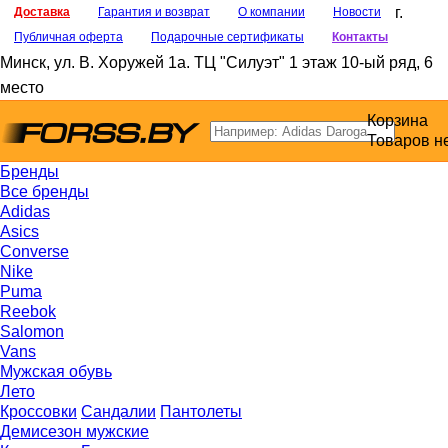
г.
Доставка
Гарантия и возврат
О компании
Новости
Публичная оферта
Подарочные сертификаты
Контакты
Минск
,
ул. В. Хоружей 1а
. ТЦ "Силуэт" 1 этаж 10-ый ряд, 6
место
Корзина
Товаров н
Бренды
Все бренды
Adidas
Asics
Converse
Nike
Puma
Reebok
Salomon
Vans
Мужская обувь
Лето
Кроссовки
Сандалии
Пантолеты
Демисезон мужские