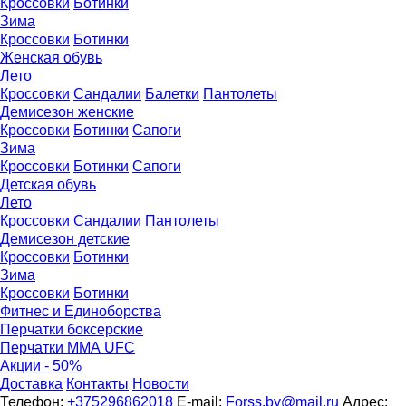
Кроссовки
Ботинки
Зима
Кроссовки
Ботинки
Женская обувь
Лето
Кроссовки
Сандалии
Балетки
Пантолеты
Демисезон женские
Кроссовки
Бoтинки
Сапоги
Зима
Кроссовки
Ботинки
Сапоги
Детская обувь
Летo
Кроссовки
Сандалии
Пантолеты
Демисезон детские
Кроссовки
Ботинки
Зима
Кроссовки
Ботинки
Фитнес и Единоборства
Перчатки боксерские
Перчатки ММА UFC
Акции - 50%
Доставка
Контакты
Новости
Телефон:
+375296862018
E-mail:
Forss.by@mail.ru
Адрес: