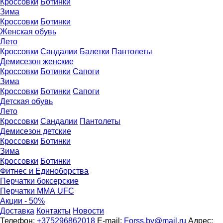
Кроссовки
Ботинки
Зима
Кроссовки
Ботинки
Женская обувь
Лето
Кроссовки
Сандалии
Балетки
Пантолеты
Демисезон женские
Кроссовки
Бoтинки
Сапоги
Зима
Кроссовки
Ботинки
Сапоги
Детская обувь
Летo
Кроссовки
Сандалии
Пантолеты
Демисезон детские
Кроссовки
Ботинки
Зима
Кроссовки
Ботинки
Фитнес и Единоборства
Перчатки боксерские
Перчатки ММА UFC
Акции - 50%
Доставка
Контакты
Новости
Телефон:
+375296862018
E-mail:
Forss.by@mail.ru
Адрес: