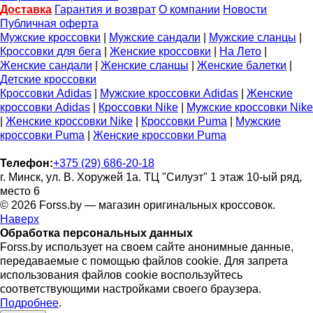
Доставка
Гарантия и возврат
О компании
Новости
Публичная оферта
Мужские кроссовки
|
Мужские сандали
|
Мужские сланцы
|
Кроссовки для бега
|
Женские кроссовки
|
На Лето
|
Женские сандали
|
Женские сланцы
|
Женские балетки
|
Детские кроссовки
Кроссовки Adidas
|
Мужские кроссовки Adidas
|
Женские
кроссовки Adidas
|
Кроссовки Nike
|
Мужские кроссовки Nike
|
Женские кроссовки Nike
|
Кроссовки Puma
|
Мужские
кроссовки Puma
|
Женские кроссовки Puma
Телефон:
+375 (29) 686-20-18
г. Минск, ул. В. Хоружей 1а. ТЦ "Силуэт" 1 этаж 10-ый ряд,
место 6
© 2026 Forss.by — магазин оригинальных кроссовок.
Наверх
Обработка персональных данных
Forss.by использует на своем сайте анонимные данные,
передаваемые с помощью файлов cookie. Для запрета
использования файлов cookie воспользуйтесь
соответствующими настройками своего браузера.
Подробнее
.