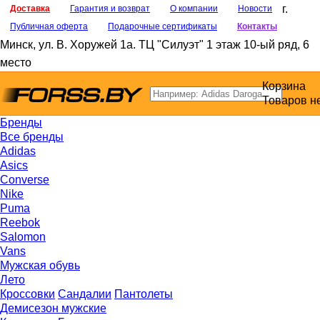
г.
Доставка
Гарантия и возврат
О компании
Новости
Публичная оферта
Подарочные сертификаты
Контакты
Минск
,
ул. В. Хоружей 1а
. ТЦ "Силуэт" 1 этаж 10-ый ряд, 6
место
Корзина
Товаров н
Бренды
Все бренды
Adidas
Asics
Converse
Nike
Puma
Reebok
Salomon
Vans
Мужская обувь
Лето
Кроссовки
Сандалии
Пантолеты
Демисезон мужские