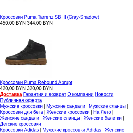
Кроссовки Puma Tarrenz SB III (Gray-Shadow)
450,00 BYN
344,00 BYN
Кроссовки Puma Rebound Abrupt
420,00 BYN
320,00 BYN
Доставка
Гарантия и возврат
О компании
Новости
Публичная оферта
Мужские кроссовки
|
Мужские сандали
|
Мужские сланцы
|
Кроссовки для бега
|
Женские кроссовки
|
На Лето
|
Женские сандали
|
Женские сланцы
|
Женские балетки
|
Детские кроссовки
Кроссовки Adidas
|
Мужские кроссовки Adidas
|
Женские