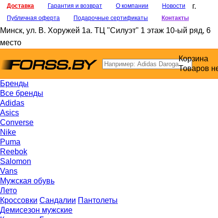
г.
Доставка
Гарантия и возврат
О компании
Новости
Публичная оферта
Подарочные сертификаты
Контакты
Минск
,
ул. В. Хоружей 1а
. ТЦ "Силуэт" 1 этаж 10-ый ряд, 6
место
Корзина
Товаров н
Бренды
Все бренды
Adidas
Asics
Converse
Nike
Puma
Reebok
Salomon
Vans
Мужская обувь
Лето
Кроссовки
Сандалии
Пантолеты
Демисезон мужские