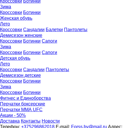
Кроссовки
Ботинки
Зима
Кроссовки
Ботинки
Женская обувь
Лето
Кроссовки
Сандалии
Балетки
Пантолеты
Демисезон женские
Кроссовки
Бoтинки
Сапоги
Зима
Кроссовки
Ботинки
Сапоги
Детская обувь
Летo
Кроссовки
Сандалии
Пантолеты
Демисезон детские
Кроссовки
Ботинки
Зима
Кроссовки
Ботинки
Фитнес и Единоборства
Перчатки боксерские
Перчатки ММА UFC
Акции - 50%
Доставка
Контакты
Новости
Телефон:
+375296862018
E-mail:
Forss.by@mail.ru
Адрес: