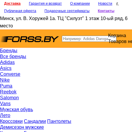
г.
Доставка
Гарантия и возврат
О компании
Новости
Публичная оферта
Подарочные сертификаты
Контакты
Минск
,
ул. В. Хоружей 1а
. ТЦ "Силуэт" 1 этаж 10-ый ряд, 6
место
Корзина
Товаров н
Бренды
Все бренды
Adidas
Asics
Converse
Nike
Puma
Reebok
Salomon
Vans
Мужская обувь
Лето
Кроссовки
Сандалии
Пантолеты
Демисезон мужские