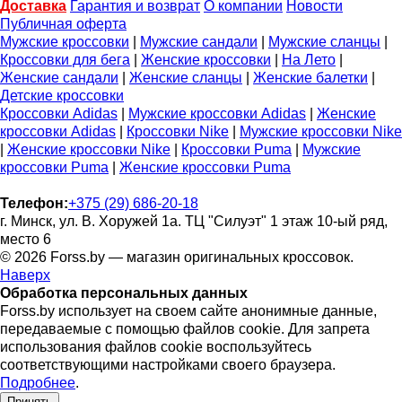
Доставка
Гарантия и возврат
О компании
Новости
Публичная оферта
Мужские кроссовки
|
Мужские сандали
|
Мужские сланцы
|
Кроссовки для бега
|
Женские кроссовки
|
На Лето
|
Женские сандали
|
Женские сланцы
|
Женские балетки
|
Детские кроссовки
Кроссовки Adidas
|
Мужские кроссовки Adidas
|
Женские
кроссовки Adidas
|
Кроссовки Nike
|
Мужские кроссовки Nike
|
Женские кроссовки Nike
|
Кроссовки Puma
|
Мужские
кроссовки Puma
|
Женские кроссовки Puma
Телефон:
+375 (29) 686-20-18
г. Минск, ул. В. Хоружей 1а. ТЦ "Силуэт" 1 этаж 10-ый ряд,
место 6
© 2026 Forss.by — магазин оригинальных кроссовок.
Наверх
Обработка персональных данных
Forss.by использует на своем сайте анонимные данные,
передаваемые с помощью файлов cookie. Для запрета
использования файлов cookie воспользуйтесь
соответствующими настройками своего браузера.
Подробнее
.
Принять