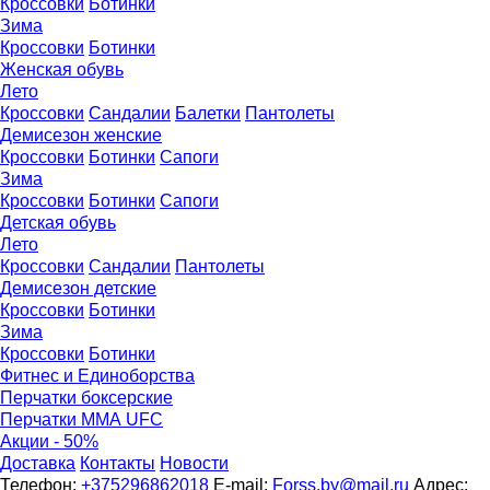
Кроссовки
Ботинки
Зима
Кроссовки
Ботинки
Женская обувь
Лето
Кроссовки
Сандалии
Балетки
Пантолеты
Демисезон женские
Кроссовки
Бoтинки
Сапоги
Зима
Кроссовки
Ботинки
Сапоги
Детская обувь
Летo
Кроссовки
Сандалии
Пантолеты
Демисезон детские
Кроссовки
Ботинки
Зима
Кроссовки
Ботинки
Фитнес и Единоборства
Перчатки боксерские
Перчатки ММА UFC
Акции - 50%
Доставка
Контакты
Новости
Телефон:
+375296862018
E-mail:
Forss.by@mail.ru
Адрес: