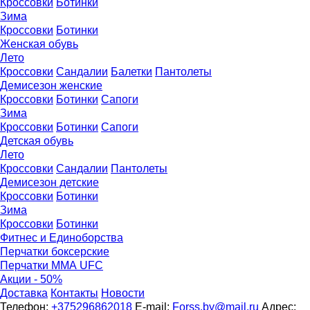
Кроссовки
Ботинки
Зима
Кроссовки
Ботинки
Женская обувь
Лето
Кроссовки
Сандалии
Балетки
Пантолеты
Демисезон женские
Кроссовки
Бoтинки
Сапоги
Зима
Кроссовки
Ботинки
Сапоги
Детская обувь
Летo
Кроссовки
Сандалии
Пантолеты
Демисезон детские
Кроссовки
Ботинки
Зима
Кроссовки
Ботинки
Фитнес и Единоборства
Перчатки боксерские
Перчатки ММА UFC
Акции - 50%
Доставка
Контакты
Новости
Телефон:
+375296862018
E-mail:
Forss.by@mail.ru
Адрес: