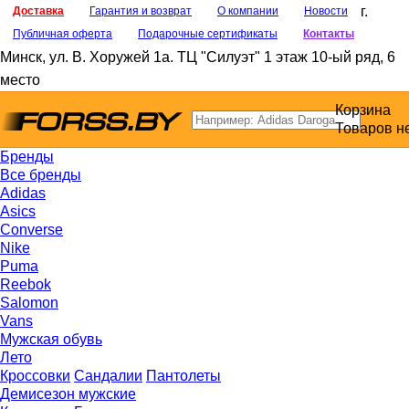
г.
Доставка
Гарантия и возврат
О компании
Новости
Публичная оферта
Подарочные сертификаты
Контакты
Минск
,
ул. В. Хоружей 1а
. ТЦ "Силуэт" 1 этаж 10-ый ряд, 6
место
Корзина
Товаров н
Бренды
Все бренды
Adidas
Asics
Converse
Nike
Puma
Reebok
Salomon
Vans
Мужская обувь
Лето
Кроссовки
Сандалии
Пантолеты
Демисезон мужские