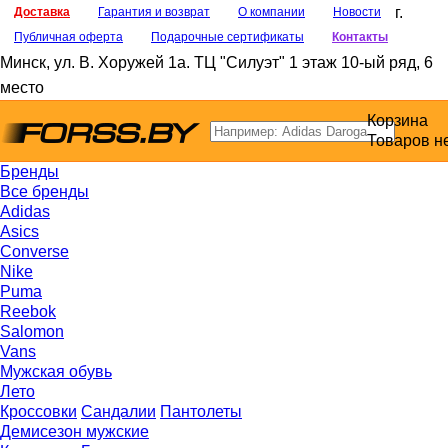
г.
Доставка
Гарантия и возврат
О компании
Новости
Публичная оферта
Подарочные сертификаты
Контакты
Минск
,
ул. В. Хоружей 1а
. ТЦ "Силуэт" 1 этаж 10-ый ряд, 6
место
Корзина
Товаров н
Бренды
Все бренды
Adidas
Asics
Converse
Nike
Puma
Reebok
Salomon
Vans
Мужская обувь
Лето
Кроссовки
Сандалии
Пантолеты
Демисезон мужские