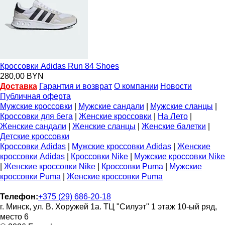
Кроссовки Adidas Run 84 Shoes
280,00 BYN
Доставка
Гарантия и возврат
О компании
Новости
Публичная оферта
Мужские кроссовки
|
Мужские сандали
|
Мужские сланцы
|
Кроссовки для бега
|
Женские кроссовки
|
На Лето
|
Женские сандали
|
Женские сланцы
|
Женские балетки
|
Детские кроссовки
Кроссовки Adidas
|
Мужские кроссовки Adidas
|
Женские
кроссовки Adidas
|
Кроссовки Nike
|
Мужские кроссовки Nike
|
Женские кроссовки Nike
|
Кроссовки Puma
|
Мужские
кроссовки Puma
|
Женские кроссовки Puma
Телефон:
+375 (29) 686-20-18
г. Минск, ул. В. Хоружей 1а. ТЦ "Силуэт" 1 этаж 10-ый ряд,
место 6