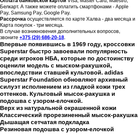
Оплата банковской картой
Visa, Master Card, Maestro,
Белкарт. А также можете оплатить смартфонами - Apple
Pay, Samsung Pay, Google Pay.
Рассрочка
осуществляется по карте Халва - два месяца и
Карта покупок - три месяца.
В случае возникновения дополнительных вопросов,
звоните
+375 (29) 686-20-18
.
Впервые появившись в 1969 году, кроссовки
Superstar быстро завоевали популярность
среди игроков НБА, которые по достоинству
оценили модель с мыском-ракушкой,
впоследствии ставшей культовой. adidas
Superstar Foundation обновляют архивный
силуэт исполнением из гладкой кожи трех
оттенков. Культовый мысок-ракушка и
подошва с узором-елочкой.
Верх из натуральной окрашенной кожи
Классический прорезиненный мысок-ракушка
Дышащая сетчатая подкладка
Резиновая подошва с узором-елочкой