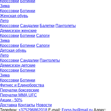
Кроссовки
Ботинки
Зима
Кроссовки
Ботинки
Женская обувь
Лето
Кроссовки
Сандалии
Балетки
Пантолеты
Демисезон женские
Кроссовки
Бoтинки
Сапоги
Зима
Кроссовки
Ботинки
Сапоги
Детская обувь
Летo
Кроссовки
Сандалии
Пантолеты
Демисезон детские
Кроссовки
Ботинки
Зима
Кроссовки
Ботинки
Фитнес и Единоборства
Перчатки боксерские
Перчатки ММА UFC
Акции - 50%
Доставка
Контакты
Новости
Телефон:
+375296862018
E-mail:
Forss.by@mail.ru
Адрес: