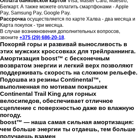
Оплата банковской картой
Visa, Master Card, Maestro,
Белкарт. А также можете оплатить смартфонами - Apple
Pay, Samsung Pay, Google Pay.
Рассрочка
осуществляется по карте Халва - два месяца и
Карта покупок - три месяца.
В случае возникновения дополнительных вопросов,
звоните
+375 (29) 686-20-18
.
Покоряй горы и развивай выносливость в
этих мужских кроссовках для трейлраннинга.
Амортизация boost™ с бесконечным
возвратом энергии и легкий верх позволяют
поддерживать скорость на сложном рельефе.
Подошва из резины Continental™,
выполненная по мотивам покрышек
Continental Trail King для горных
велосипедов, обеспечивает отличное
сцепление с поверхностью даже во влажную
погоду.
boost™ — наша самая сильная амортизация:
чем больше энергии ты отдаешь, тем больше
получаешь взамен