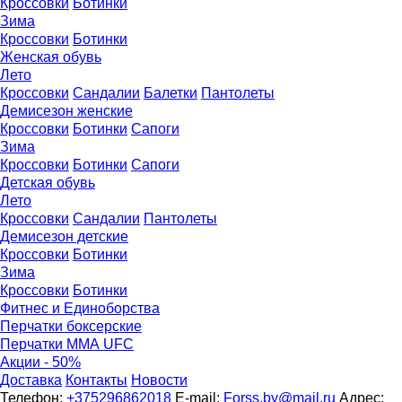
Кроссовки
Ботинки
Зима
Кроссовки
Ботинки
Женская обувь
Лето
Кроссовки
Сандалии
Балетки
Пантолеты
Демисезон женские
Кроссовки
Бoтинки
Сапоги
Зима
Кроссовки
Ботинки
Сапоги
Детская обувь
Летo
Кроссовки
Сандалии
Пантолеты
Демисезон детские
Кроссовки
Ботинки
Зима
Кроссовки
Ботинки
Фитнес и Единоборства
Перчатки боксерские
Перчатки ММА UFC
Акции - 50%
Доставка
Контакты
Новости
Телефон:
+375296862018
E-mail:
Forss.by@mail.ru
Адрес: