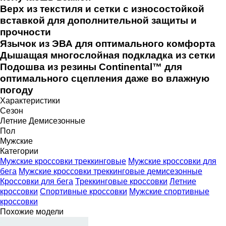
Верх из текстиля и сетки с износостойкой
вставкой для дополнительной защиты и
прочности
Язычок из ЭВА для оптимального комфорта
Дышащая многослойная подкладка из сетки
Подошва из резины Continental™ для
оптимального сцепления даже во влажную
погоду
Характеристики
Сезон
Летние
Демисезонные
Пол
Мужские
Категории
Мужские кроссовки треккинговые
Мужские кроссовки для
бега
Мужские кроссовки треккинговые демисезонные
Кроссовки для бега
Треккинговые кроссовки
Летние
кроссовки
Спортивные кроссовки
Мужские спортивные
кроссовки
Похожие модели