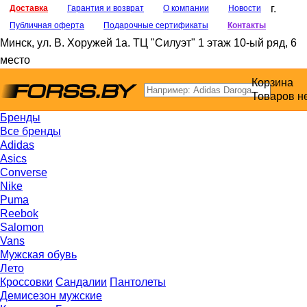
г.
Доставка
Гарантия и возврат
О компании
Новости
Публичная оферта
Подарочные сертификаты
Контакты
Минск
,
ул. В. Хоружей 1а
. ТЦ "Силуэт" 1 этаж 10-ый ряд, 6
место
Корзина
Товаров н
Бренды
Все бренды
Adidas
Asics
Converse
Nike
Puma
Reebok
Salomon
Vans
Мужская обувь
Лето
Кроссовки
Сандалии
Пантолеты
Демисезон мужские