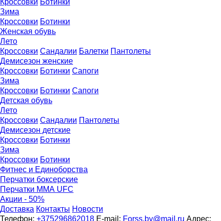
Кроссовки
Ботинки
Зима
Кроссовки
Ботинки
Женская обувь
Лето
Кроссовки
Сандалии
Балетки
Пантолеты
Демисезон женские
Кроссовки
Бoтинки
Сапоги
Зима
Кроссовки
Ботинки
Сапоги
Детская обувь
Летo
Кроссовки
Сандалии
Пантолеты
Демисезон детские
Кроссовки
Ботинки
Зима
Кроссовки
Ботинки
Фитнес и Единоборства
Перчатки боксерские
Перчатки ММА UFC
Акции - 50%
Доставка
Контакты
Новости
Телефон:
+375296862018
E-mail:
Forss.by@mail.ru
Адрес: