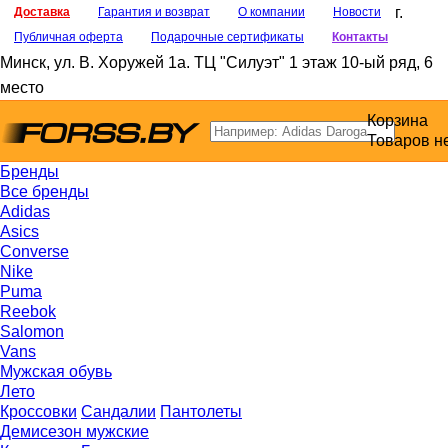
г.
Доставка
Гарантия и возврат
О компании
Новости
Публичная оферта
Подарочные сертификаты
Контакты
Минск
,
ул. В. Хоружей 1а
. ТЦ "Силуэт" 1 этаж 10-ый ряд, 6
место
Корзина
Товаров н
Бренды
Все бренды
Adidas
Asics
Converse
Nike
Puma
Reebok
Salomon
Vans
Мужская обувь
Лето
Кроссовки
Сандалии
Пантолеты
Демисезон мужские