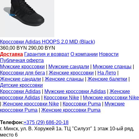
Кроссовки Adidas HOOPS 2.0 MID (Black)
360,00 BYN
290,00 BYN
Доставка
Гарантия и возврат
О компании
Новости
Публичная оферта
Мужские кроссовки
|
Мужские сандали
|
Мужские сланцы
|
Кроссовки для бега
|
Женские кроссовки
|
На Лето
|
Женские сандали
|
Женские сланцы
|
Женские балетки
|
Детские кроссовки
Кроссовки Adidas
|
Мужские кроссовки Adidas
|
Женские
кроссовки Adidas
|
Кроссовки Nike
|
Мужские кроссовки Nike
|
Женские кроссовки Nike
|
Кроссовки Puma
|
Мужские
кроссовки Puma
|
Женские кроссовки Puma
Телефон:
+375 (29) 686-20-18
г. Минск, ул. В. Хоружей 1а. ТЦ "Силуэт" 1 этаж 10-ый ряд,
место 6