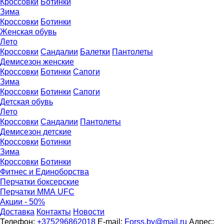
Кроссовки
Ботинки
Зима
Кроссовки
Ботинки
Женская обувь
Лето
Кроссовки
Сандалии
Балетки
Пантолеты
Демисезон женские
Кроссовки
Бoтинки
Сапоги
Зима
Кроссовки
Ботинки
Сапоги
Детская обувь
Летo
Кроссовки
Сандалии
Пантолеты
Демисезон детские
Кроссовки
Ботинки
Зима
Кроссовки
Ботинки
Фитнес и Единоборства
Перчатки боксерские
Перчатки ММА UFC
Акции - 50%
Доставка
Контакты
Новости
Телефон:
+375296862018
E-mail:
Forss.by@mail.ru
Адрес: