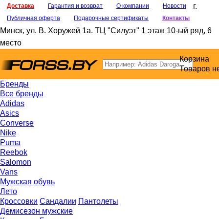
г.
Доставка
Гарантия и возврат
О компании
Новости
Публичная оферта
Подарочные сертификаты
Контакты
Минск
,
ул. В. Хоружей 1а
. ТЦ "Силуэт" 1 этаж 10-ый ряд, 6
место
Корзина
Товаров н
Бренды
Все бренды
Adidas
Asics
Converse
Nike
Puma
Reebok
Salomon
Vans
Мужская обувь
Лето
Кроссовки
Сандалии
Пантолеты
Демисезон мужские