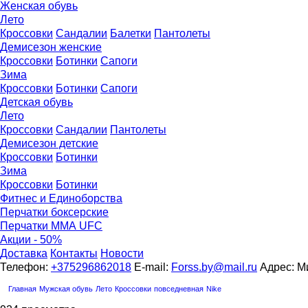
Женская обувь
Лето
Кроссовки
Сандалии
Балетки
Пантолеты
Демисезон женские
Кроссовки
Бoтинки
Сапоги
Зима
Кроссовки
Ботинки
Сапоги
Детская обувь
Летo
Кроссовки
Сандалии
Пантолеты
Демисезон детские
Кроссовки
Ботинки
Зима
Кроссовки
Ботинки
Фитнес и Единоборства
Перчатки боксерские
Перчатки ММА UFC
Акции - 50%
Доставка
Контакты
Новости
Телефон:
+375296862018
E-mail:
Forss.by@mail.ru
Адрес: Ми
Главная
Мужская обувь
Лето
Кроссовки
повседневная
Nike