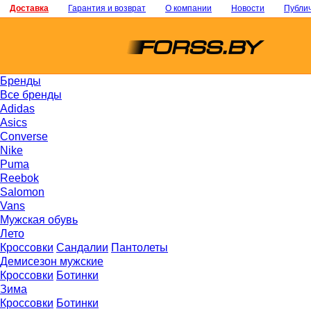
Доставка
Гарантия и возврат
О компании
Новости
Публи
Бренды
Все бренды
Adidas
Asics
Converse
Nike
Puma
Reebok
Salomon
Vans
Мужская обувь
Лето
Кроссовки
Сандалии
Пантолеты
Демисезон мужские
Кроссовки
Ботинки
Зима
Кроссовки
Ботинки