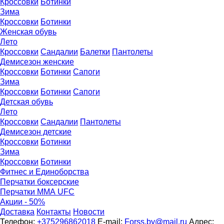
Кроссовки
Ботинки
Зима
Кроссовки
Ботинки
Женская обувь
Лето
Кроссовки
Сандалии
Балетки
Пантолеты
Демисезон женские
Кроссовки
Бoтинки
Сапоги
Зима
Кроссовки
Ботинки
Сапоги
Детская обувь
Летo
Кроссовки
Сандалии
Пантолеты
Демисезон детские
Кроссовки
Ботинки
Зима
Кроссовки
Ботинки
Фитнес и Единоборства
Перчатки боксерские
Перчатки ММА UFC
Акции - 50%
Доставка
Контакты
Новости
Телефон:
+375296862018
E-mail:
Forss.by@mail.ru
Адрес: