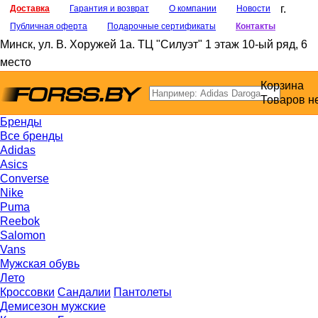
г.
Доставка
Гарантия и возврат
О компании
Новости
Публичная оферта
Подарочные сертификаты
Контакты
Минск
,
ул. В. Хоружей 1а
. ТЦ "Силуэт" 1 этаж 10-ый ряд, 6
место
Корзина
Товаров н
Бренды
Все бренды
Adidas
Asics
Converse
Nike
Puma
Reebok
Salomon
Vans
Мужская обувь
Лето
Кроссовки
Сандалии
Пантолеты
Демисезон мужские