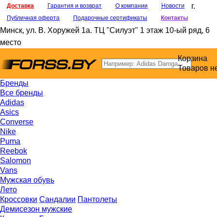
г.
Доставка
Гарантия и возврат
О компании
Новости
Публичная оферта
Подарочные сертификаты
Контакты
Минск
,
ул. В. Хоружей 1а
. ТЦ "Силуэт" 1 этаж 10-ый ряд, 6
место
Корзина
Товаров н
Бренды
Все бренды
Adidas
Asics
Converse
Nike
Puma
Reebok
Salomon
Vans
Мужская обувь
Лето
Кроссовки
Сандалии
Пантолеты
Демисезон мужские