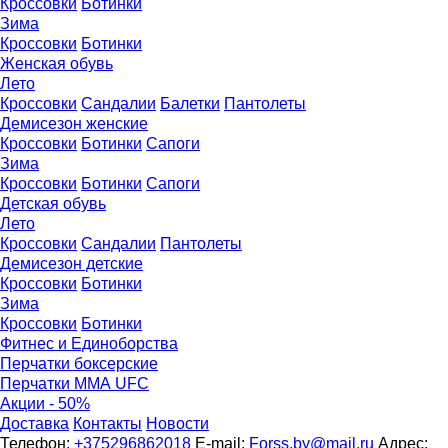
Кроссовки
Ботинки
Зима
Кроссовки
Ботинки
Женская обувь
Лето
Кроссовки
Сандалии
Балетки
Пантолеты
Демисезон женские
Кроссовки
Бoтинки
Сапоги
Зима
Кроссовки
Ботинки
Сапоги
Детская обувь
Летo
Кроссовки
Сандалии
Пантолеты
Демисезон детские
Кроссовки
Ботинки
Зима
Кроссовки
Ботинки
Фитнес и Единоборства
Перчатки боксерские
Перчатки ММА UFC
Акции - 50%
Доставка
Контакты
Новости
Телефон:
+375296862018
E-mail:
Forss.by@mail.ru
Адрес: