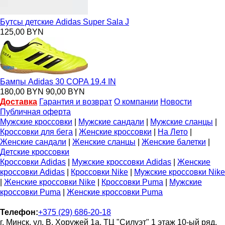
Бутсы детские Adidas Super Sala J
125,00 BYN
Бампы Adidas 30 COPA 19.4 IN
180,00 BYN
90,00 BYN
Доставка
Гарантия и возврат
О компании
Новости
Публичная оферта
Мужские кроссовки
|
Мужские сандали
|
Мужские сланцы
|
Кроссовки для бега
|
Женские кроссовки
|
На Лето
|
Женские сандали
|
Женские сланцы
|
Женские балетки
|
Детские кроссовки
Кроссовки Adidas
|
Мужские кроссовки Adidas
|
Женские
кроссовки Adidas
|
Кроссовки Nike
|
Мужские кроссовки Nike
|
Женские кроссовки Nike
|
Кроссовки Puma
|
Мужские
кроссовки Puma
|
Женские кроссовки Puma
Телефон:
+375 (29) 686-20-18
г. Минск, ул. В. Хоружей 1а. ТЦ "Силуэт" 1 этаж 10-ый ряд,