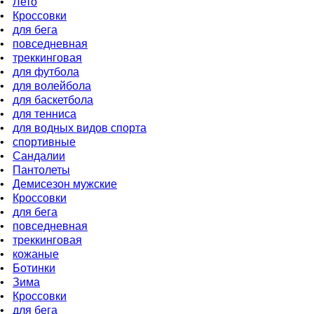
•
Лето
•
Кроссовки
•
для бега
•
повседневная
•
треккинговая
•
для футбола
•
для волейбола
•
для баскетбола
•
для тенниса
•
для водных видов спорта
•
спортивные
•
Сандалии
•
Пантолеты
•
Демисезон мужские
•
Кроссовки
•
для бега
•
повседневная
•
треккинговая
•
кожаные
•
Ботинки
•
Зима
•
Кроссовки
•
для бeга