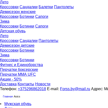
Лето
Кроссовки
Сандалии
Балетки
Пантолеты
Демисезон женские
Кроссовки
Бoтинки
Сапоги
Зима
Кроссовки
Ботинки
Сапоги
Детская обувь
Летo
Кроссовки
Сандалии
Пантолеты
Демисезон детские
Кроссовки
Ботинки
Зима
Кроссовки
Ботинки
Фитнес и Единоборства
Перчатки боксерские
Перчатки ММА UFC
Акции - 50%
Доставка
Контакты
Новости
Телефон:
+375296862018
E-mail:
Forss.by@mail.ru
Адрес: Ми
Главная
Asics
•
Мужская обувь