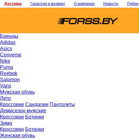
Доставка
Гарантия и возврат
О компании
Новости
Публи
Бренды
Adidas
Asics
Converse
Nike
Puma
Reebok
Salomon
Vans
Мужская обувь
Лето
Кроссовки
Сандалии
Пантолеты
Демисезон мужские
Кроссовки
Ботинки
Зима
Кроссовки
Ботинки
Женская обувь