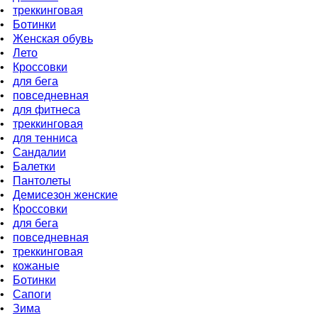
•
треккинговая
•
Ботинки
•
Женская обувь
•
Лето
•
Кроссовки
•
для бега
•
повседневная
•
для фитнеса
•
треккинговая
•
для тенниса
•
Сандалии
•
Балетки
•
Пантолеты
•
Демисезон женские
•
Кроссовки
•
для бега
•
повседневная
•
треккинговая
•
кожаные
•
Бoтинки
•
Сапоги
•
Зима