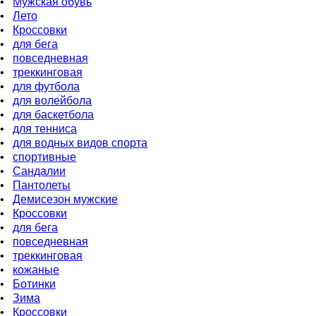
•
Мужская обувь
•
Лето
•
Кроссовки
•
для бега
•
повседневная
•
треккинговая
•
для футбола
•
для волейбола
•
для баскетбола
•
для тенниса
•
для водных видов спорта
•
спортивные
•
Сандалии
•
Пантолеты
•
Демисезон мужские
•
Кроссовки
•
для бега
•
повседневная
•
треккинговая
•
кожаные
•
Ботинки
•
Зима
•
Кроссовки