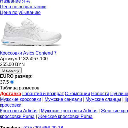
Название Я-А
Цена по возрастанию
Цена по убыванию
Кроссовки Asics Contend 7
Артикул 1132a057-100
255.00 BYN
EURO размер:
37,5
Таблица размеров
Доставка
Гарантия и возврат
О компании
Новости
Публичн
Мужские кроссовки
|
Мужские сандали
|
Мужские сланцы
|
К
кроссовки
Кроссовки Adidas
|
Мужские кроссовки Adidas
|
Женские кро
кроссовки Puma
|
Женские кроссовки Puma
Телефон:
+375 (29) 686-20-18