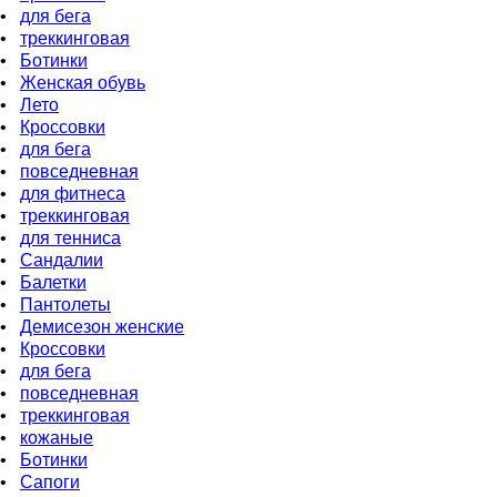
•
для бeга
•
треккинговая
•
Ботинки
•
Женская обувь
•
Лето
•
Кроссовки
•
для бега
•
повседневная
•
для фитнеса
•
треккинговая
•
для тенниса
•
Сандалии
•
Балетки
•
Пантолеты
•
Демисезон женские
•
Кроссовки
•
для бега
•
повседневная
•
треккинговая
•
кожаные
•
Бoтинки
•
Сапоги