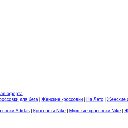
ая оферта
россовки для бега
|
Женские кроссовки
|
На Лето
|
Женские 
ссовки Adidas
|
Кроссовки Nike
|
Мужские кроссовки Nike
|
Ж