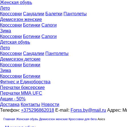
Женская обувь
Лето
Кроссовки
Сандалии
Балетки
Пантолеты
Демисезон женские
Кроссовки
Бoтинки
Сапоги
Зима
Кроссовки
Ботинки
Сапоги
Детская обувь
Летo
Кроссовки
Сандалии
Пантолеты
Демисезон детские
Кроссовки
Ботинки
Зима
Кроссовки
Ботинки
Фитнес и Единоборства
Перчатки боксерские
Перчатки ММА UFC
Акции - 50%
Доставка
Контакты
Новости
Телефон:
+375296862018
E-mail:
Forss.by@mail.ru
Адрес: Ми
Главная
Женская обувь
Демисезон женские
Кроссовки
для бега
Asics