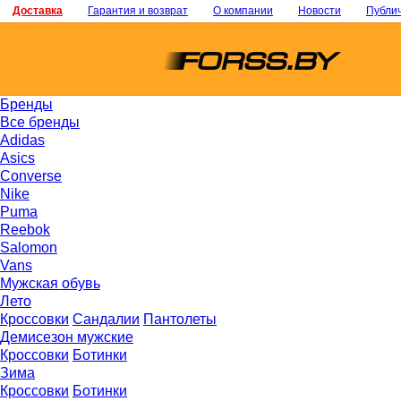
Доставка
Гарантия и возврат
О компании
Новости
Публи
Бренды
Все бренды
Adidas
Asics
Converse
Nike
Puma
Reebok
Salomon
Vans
Мужская обувь
Лето
Кроссовки
Сандалии
Пантолеты
Демисезон мужские
Кроссовки
Ботинки
Зима
Кроссовки
Ботинки