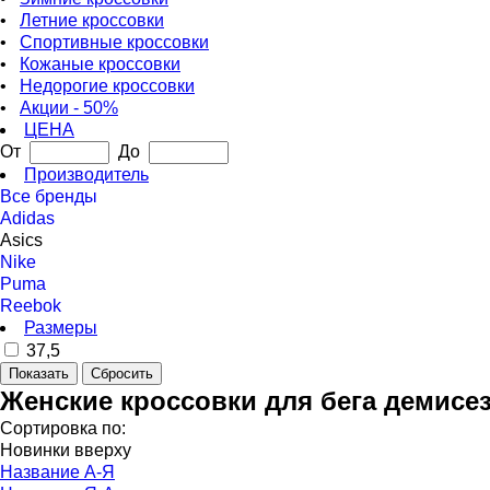
•
Летние кроссовки
•
Спортивные кроссовки
•
Кожаные кроссовки
•
Недорогие кроссовки
•
Акции - 50%
ЦЕНА
От
До
Производитель
Все бренды
Adidas
Asics
Nike
Puma
Reebok
Размеры
37,5
Женские кроссовки для бега демисе
Сортировка по:
Новинки вверху
Название А-Я