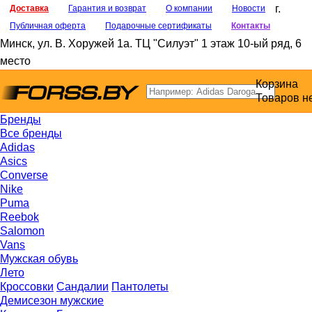
г.
Доставка
Гарантия и возврат
О компании
Новости
Публичная оферта
Подарочные сертификаты
Контакты
Минск
,
ул. В. Хоружей 1а
. ТЦ "Силуэт" 1 этаж 10-ый ряд, 6
место
Корзина
Товаров н
Бренды
Все бренды
Adidas
Asics
Converse
Nike
Puma
Reebok
Salomon
Vans
Мужская обувь
Лето
Кроссовки
Сандалии
Пантолеты
Демисезон мужские