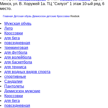
Минск, ул. В. Хоружей 1а. ТЦ "Силуэт" 1 этаж 10-ый ряд, 6
место.
Главная
Детская обувь
Демисезон детские
Кроссовки
Reebok
•
Мужская обувь
•
Лето
•
Кроссовки
•
для бега
•
повседневная
•
треккинговая
•
для футбола
•
для волейбола
•
для баскетбола
•
для тенниса
•
для водных видов спорта
•
спортивные
•
Сандалии
•
Пантолеты
•
Демисезон мужские
•
Кроссовки
•
для бега
•
повседневная