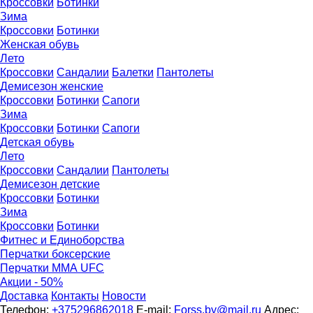
Кроссовки
Ботинки
Зима
Кроссовки
Ботинки
Женская обувь
Лето
Кроссовки
Сандалии
Балетки
Пантолеты
Демисезон женские
Кроссовки
Бoтинки
Сапоги
Зима
Кроссовки
Ботинки
Сапоги
Детская обувь
Летo
Кроссовки
Сандалии
Пантолеты
Демисезон детские
Кроссовки
Ботинки
Зима
Кроссовки
Ботинки
Фитнес и Единоборства
Перчатки боксерские
Перчатки ММА UFC
Акции - 50%
Доставка
Контакты
Новости
Телефон:
+375296862018
E-mail:
Forss.by@mail.ru
Адрес: