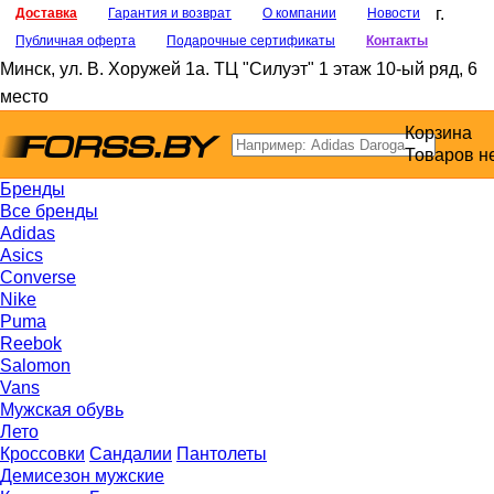
г.
Доставка
Гарантия и возврат
О компании
Новости
Публичная оферта
Подарочные сертификаты
Контакты
Минск
,
ул. В. Хоружей 1а
. ТЦ "Силуэт" 1 этаж 10-ый ряд, 6
место
Корзина
Товаров н
Бренды
Все бренды
Adidas
Asics
Converse
Nike
Puma
Reebok
Salomon
Vans
Мужская обувь
Лето
Кроссовки
Сандалии
Пантолеты
Демисезон мужские