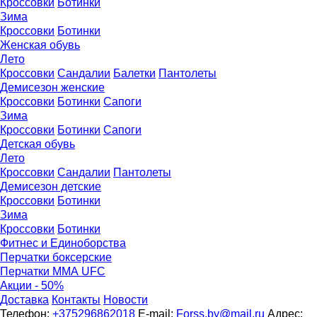
Кроссовки
Ботинки
Зима
Кроссовки
Ботинки
Женская обувь
Лето
Кроссовки
Сандалии
Балетки
Пантолеты
Демисезон женские
Кроссовки
Бoтинки
Сапоги
Зима
Кроссовки
Ботинки
Сапоги
Детская обувь
Летo
Кроссовки
Сандалии
Пантолеты
Демисезон детские
Кроссовки
Ботинки
Зима
Кроссовки
Ботинки
Фитнес и Единоборства
Перчатки боксерские
Перчатки ММА UFC
Акции - 50%
Доставка
Контакты
Новости
Телефон:
+375296862018
E-mail:
Forss.by@mail.ru
Адрес: