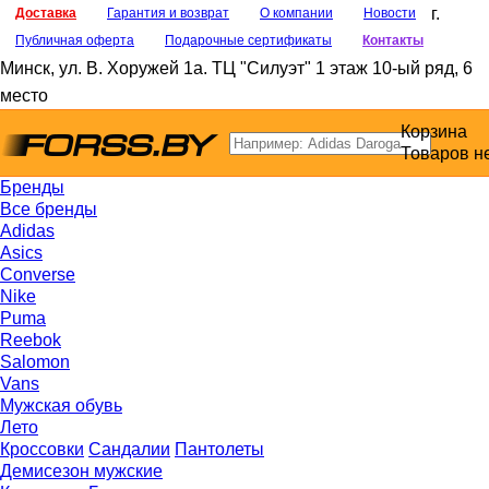
г.
Доставка
Гарантия и возврат
О компании
Новости
Публичная оферта
Подарочные сертификаты
Контакты
Минск
,
ул. В. Хоружей 1а
. ТЦ "Силуэт" 1 этаж 10-ый ряд, 6
место
Корзина
Товаров н
Бренды
Все бренды
Adidas
Asics
Converse
Nike
Puma
Reebok
Salomon
Vans
Мужская обувь
Лето
Кроссовки
Сандалии
Пантолеты
Демисезон мужские