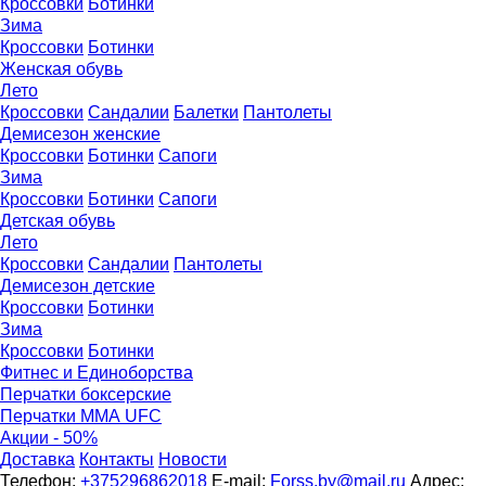
Кроссовки
Ботинки
Зима
Кроссовки
Ботинки
Женская обувь
Лето
Кроссовки
Сандалии
Балетки
Пантолеты
Демисезон женские
Кроссовки
Бoтинки
Сапоги
Зима
Кроссовки
Ботинки
Сапоги
Детская обувь
Летo
Кроссовки
Сандалии
Пантолеты
Демисезон детские
Кроссовки
Ботинки
Зима
Кроссовки
Ботинки
Фитнес и Единоборства
Перчатки боксерские
Перчатки ММА UFC
Акции - 50%
Доставка
Контакты
Новости
Телефон:
+375296862018
E-mail:
Forss.by@mail.ru
Адрес: