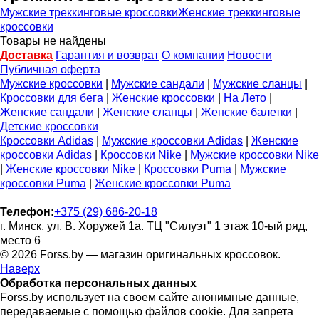
Мужские треккинговые кроссовки
Женские треккинговые
кроссовки
Товары не найдены
Доставка
Гарантия и возврат
О компании
Новости
Публичная оферта
Мужские кроссовки
|
Мужские сандали
|
Мужские сланцы
|
Кроссовки для бега
|
Женские кроссовки
|
На Лето
|
Женские сандали
|
Женские сланцы
|
Женские балетки
|
Детские кроссовки
Кроссовки Adidas
|
Мужские кроссовки Adidas
|
Женские
кроссовки Adidas
|
Кроссовки Nike
|
Мужские кроссовки Nike
|
Женские кроссовки Nike
|
Кроссовки Puma
|
Мужские
кроссовки Puma
|
Женские кроссовки Puma
Телефон:
+375 (29) 686-20-18
г. Минск, ул. В. Хоружей 1а. ТЦ "Силуэт" 1 этаж 10-ый ряд,
место 6
© 2026 Forss.by — магазин оригинальных кроссовок.
Наверх
Обработка персональных данных
Forss.by использует на своем сайте анонимные данные,
передаваемые с помощью файлов cookie. Для запрета