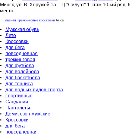
Минск, ул. В. Хоружей 1а. ТЦ "Силуэт" 1 этаж 10-ый ряд, 6
место.
Главная
Треккинговые кроссовки
Asics
•
Мужская обувь
•
Лето
•
Кроссовки
•
для бега
•
повседневная
•
треккинговая
•
для футбола
•
для волейбола
•
для баскетбола
•
для тенниса
•
для водных видов спорта
•
спортивные
•
Сандалии
•
Пантолеты
•
Демисезон мужские
•
Кроссовки
•
для бега
•
повседневная