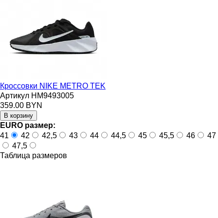
Кроссовки NIKE METRO TEK
Артикул HM9493005
359.00 BYN
EURO размер:
41
42
42,5
43
44
44,5
45
45,5
46
47
47,5
Таблица размеров