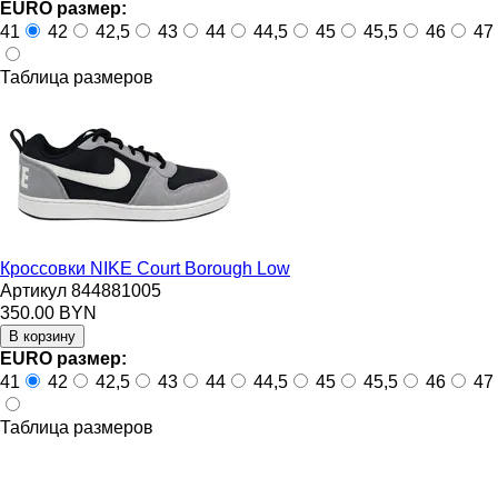
EURO размер:
41
42
42,5
43
44
44,5
45
45,5
46
47
Таблица размеров
Кроссовки NIKE Court Borough Low
Артикул 844881005
350.00 BYN
EURO размер:
41
42
42,5
43
44
44,5
45
45,5
46
47
Таблица размеров