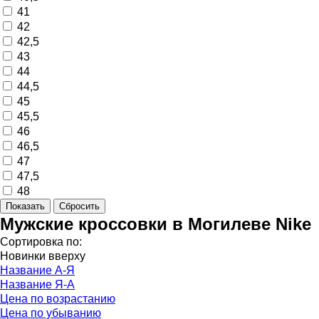
41
42
42,5
43
44
44,5
45
45,5
46
46,5
47
47,5
48
Мужские кроссовки в Могилеве Nike
Сортировка по:
Новинки вверху
Название А-Я
Название Я-А
Цена по возрастанию
Цена по убыванию