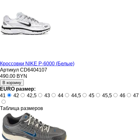
Кроссовки NIKE P-6000 (Белые)
Артикул CD6404107
490.00 BYN
EURO размер:
41
42
42,5
43
44
44,5
45
45,5
46
47
Таблица размеров