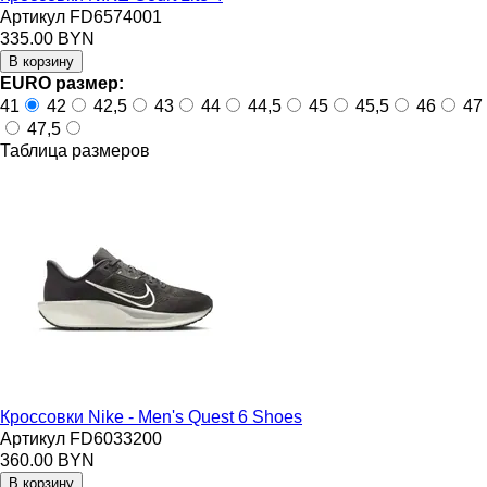
Артикул FD6574001
335.00 BYN
EURO размер:
41
42
42,5
43
44
44,5
45
45,5
46
47
47,5
Таблица размеров
Кроссовки Nike - Men's Quest 6 Shoes
Артикул FD6033200
360.00 BYN