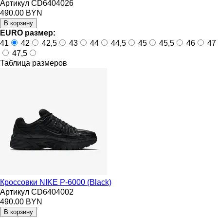
Артикул CD6404026
490.00 BYN
EURO размер:
41
42
42,5
43
44
44,5
45
45,5
46
47
47,5
Таблица размеров
Кроссовки NIKE P-6000 (Black)
Артикул CD6404002
490.00 BYN