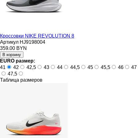
Кроссовки NIKE REVOLUTION 8
Артикул HJ9198004
359.00 BYN
EURO размер:
41
42
42,5
43
44
44,5
45
45,5
46
47
47,5
Таблица размеров