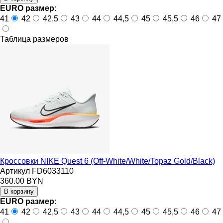
EURO размер:
41
42
42,5
43
44
44,5
45
45,5
46
47
Таблица размеров
Кроссовки NIKE Quest 6 (Off-White/White/Topaz Gold/Black)
Артикул FD6033110
360.00 BYN
EURO размер:
41
42
42,5
43
44
44,5
45
45,5
46
47