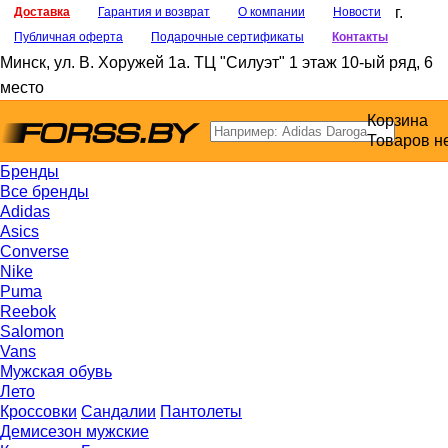
г.
Доставка
Гарантия и возврат
О компании
Новости
Публичная оферта
Подарочные сертификаты
Контакты
Минск
,
ул. В. Хоружей 1а
. ТЦ "Силуэт" 1 этаж 10-ый ряд, 6
место
Корзина
Товаров н
Бренды
Все бренды
Adidas
Asics
Converse
Nike
Puma
Reebok
Salomon
Vans
Мужская обувь
Лето
Кроссовки
Сандалии
Пантолеты
Демисезон мужские