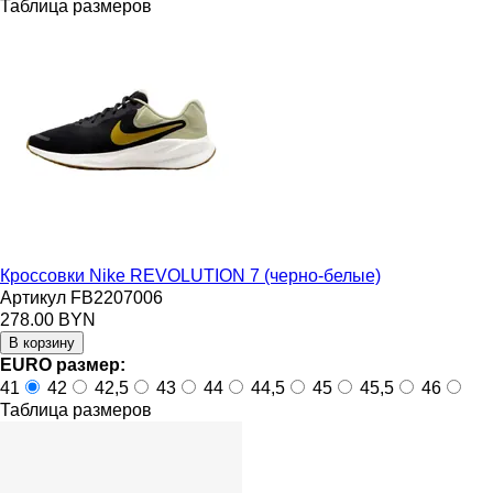
Таблица размеров
Кроссовки Nike REVOLUTION 7 (черно-белые)
Артикул FB2207006
278.00 BYN
EURO размер:
41
42
42,5
43
44
44,5
45
45,5
46
Таблица размеров