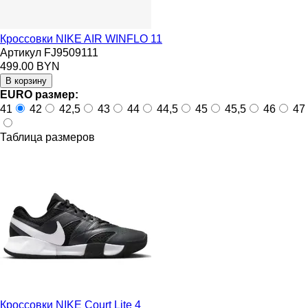
Кроссовки NIKE AIR WINFLO 11
Артикул FJ9509111
499.00 BYN
EURO размер:
41
42
42,5
43
44
44,5
45
45,5
46
47
Таблица размеров
Кроссовки NIKE Court Lite 4