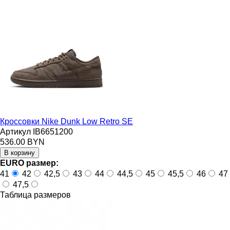
Кроссовки Nike Dunk Low Retro SE
Артикул IB6651200
536.00 BYN
EURO размер:
41
42
42,5
43
44
44,5
45
45,5
46
47
47,5
Таблица размеров