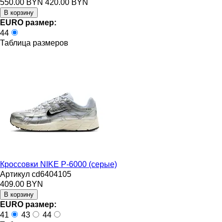
550.00 BYN
420.00 BYN
EURO размер:
44
Таблица размеров
Кроссовки NIKE P-6000 (серые)
Артикул cd6404105
409.00 BYN
EURO размер:
41
43
44