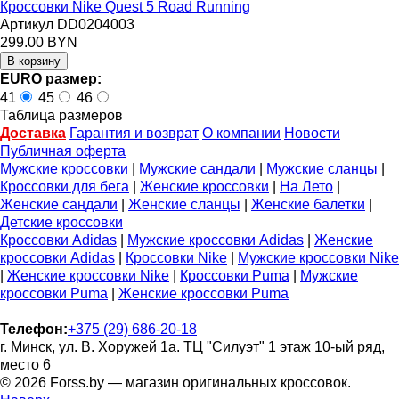
Кроссовки Nike Quest 5 Road Running
Артикул DD0204003
299.00 BYN
EURO размер:
41
45
46
Таблица размеров
Доставка
Гарантия и возврат
О компании
Новости
Публичная оферта
Мужские кроссовки
|
Мужские сандали
|
Мужские сланцы
|
Кроссовки для бега
|
Женские кроссовки
|
На Лето
|
Женские сандали
|
Женские сланцы
|
Женские балетки
|
Детские кроссовки
Кроссовки Adidas
|
Мужские кроссовки Adidas
|
Женские
кроссовки Adidas
|
Кроссовки Nike
|
Мужские кроссовки Nike
|
Женские кроссовки Nike
|
Кроссовки Puma
|
Мужские
кроссовки Puma
|
Женские кроссовки Puma
Телефон:
+375 (29) 686-20-18
г. Минск, ул. В. Хоружей 1а. ТЦ "Силуэт" 1 этаж 10-ый ряд,
место 6
© 2026 Forss.by — магазин оригинальных кроссовок.