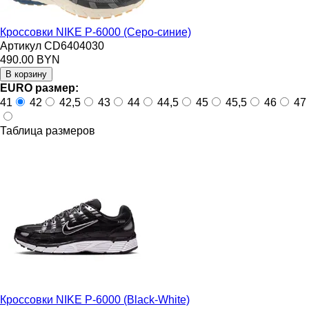
Кроссовки NIKE P-6000 (Серо-синие)
Артикул CD6404030
490.00 BYN
EURO размер:
41
42
42,5
43
44
44,5
45
45,5
46
47
Таблица размеров
Кроссовки NIKE P-6000 (Black-White)