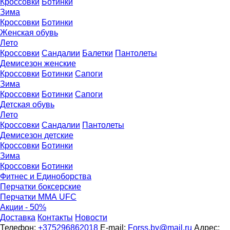
Кроссовки
Ботинки
Зима
Кроссовки
Ботинки
Женская обувь
Лето
Кроссовки
Сандалии
Балетки
Пантолеты
Демисезон женские
Кроссовки
Бoтинки
Сапоги
Зима
Кроссовки
Ботинки
Сапоги
Детская обувь
Летo
Кроссовки
Сандалии
Пантолеты
Демисезон детские
Кроссовки
Ботинки
Зима
Кроссовки
Ботинки
Фитнес и Единоборства
Перчатки боксерские
Перчатки ММА UFC
Акции - 50%
Доставка
Контакты
Новости
Телефон:
+375296862018
E-mail:
Forss.by@mail.ru
Адрес: