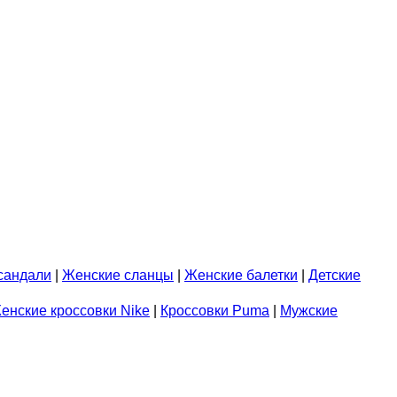
сандали
|
Женские сланцы
|
Женские балетки
|
Детские
енские кроссовки Nike
|
Кроссовки Puma
|
Мужские