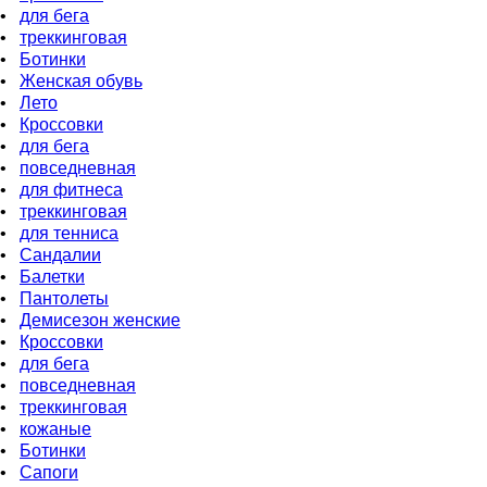
•
для бeга
•
треккинговая
•
Ботинки
•
Женская обувь
•
Лето
•
Кроссовки
•
для бега
•
повседневная
•
для фитнеса
•
треккинговая
•
для тенниса
•
Сандалии
•
Балетки
•
Пантолеты
•
Демисезон женские
•
Кроссовки
•
для бега
•
повседневная
•
треккинговая
•
кожаные
•
Бoтинки
•
Сапоги