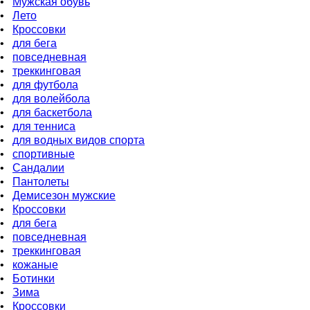
•
Мужская обувь
•
Лето
•
Кроссовки
•
для бега
•
повседневная
•
треккинговая
•
для футбола
•
для волейбола
•
для баскетбола
•
для тенниса
•
для водных видов спорта
•
спортивные
•
Сандалии
•
Пантолеты
•
Демисезон мужские
•
Кроссовки
•
для бега
•
повседневная
•
треккинговая
•
кожаные
•
Ботинки
•
Зима
•
Кроссовки