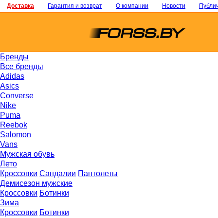
Доставка
Гарантия и возврат
О компании
Новости
Публи
Бренды
Все бренды
Adidas
Asics
Converse
Nike
Puma
Reebok
Salomon
Vans
Мужская обувь
Лето
Кроссовки
Сандалии
Пантолеты
Демисезон мужские
Кроссовки
Ботинки
Зима
Кроссовки
Ботинки